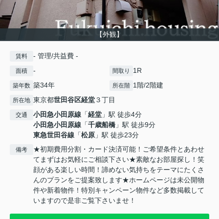
【外観】
- 管理/共益費 -
賃料
-
1R
面積
間取り
築34年
1階/2階建
築年数
所在階
東京都
世田谷区
経堂
３丁目
所在地
小田急小田原線
「
経堂
」駅 徒歩4分
交通
小田急小田原線
「
千歳船橋
」駅 徒歩9分
東急世田谷線
「
松原
」駅 徒歩23分
★初期費用分割・カード決済可能！ご希望条件とあわせ
備考
てまずはお気軽にご相談下さい★素敵なお部屋探し！笑
顔がある楽しい時間！諦めない気持ちをテーマにたくさ
んのプランをご提案致します★ホームページは未公開物
件や新着物件！特別キャンペーン物件など多数掲載して
いますので是非ご覧下さいませ！