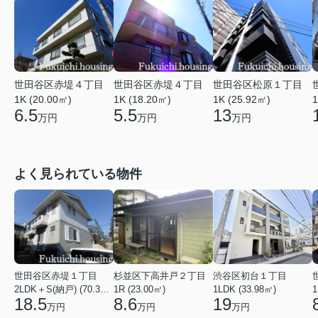
世田谷区赤堤４丁目
世田谷区赤堤４丁目
世田谷区松原１丁目
1K (20.00㎡)
1K (18.20㎡)
1K (25.92㎡)
1
6.5
5.5
13
万円
万円
万円
よく見られている物件
世田谷区赤堤１丁目
杉並区下高井戸２丁目
渋谷区初台１丁目
2LDK＋S(納戸) (70.38㎡)
1R (23.00㎡)
1LDK (33.98㎡)
1
18.5
8.6
19
万円
万円
万円