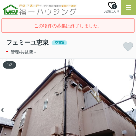
0
お気に入り
この物件の募集は終了しました。
フェミーユ恵泉
空室0
-
管理/共益費 -
1
/
2