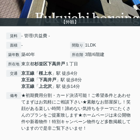
【外観】
- 管理/共益費 -
賃料
-
1LDK
面積
間取り
築40年
3階/6階建
築年数
所在階
東京都
杉並区
下高井戸
１丁目
所在地
京王線
「
桜上水
」駅 徒歩4分
交通
京王線
「
下高井戸
」駅 徒歩8分
京王線
「
上北沢
」駅 徒歩14分
★初期費用分割・カード決済可能！ご希望条件とあわせ
備考
てまずはお気軽にご相談下さい★素敵なお部屋探し！笑
顔がある楽しい時間！諦めない気持ちをテーマにたくさ
んのプランをご提案致します★ホームページは未公開物
件や新着物件！特別キャンペーン物件など多数掲載して
いますので是非ご覧下さいませ！