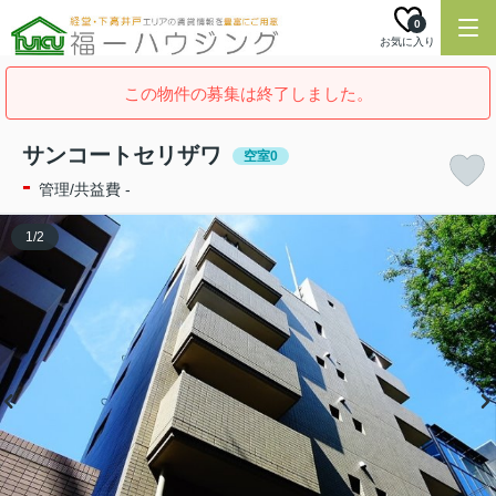
0
お気に入り
この物件の募集は終了しました。
サンコートセリザワ
空室0
-
管理/共益費 -
1
/
2