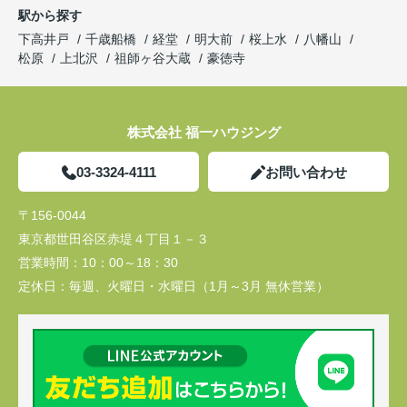
駅から探す
下高井戸
千歳船橋
経堂
明大前
桜上水
八幡山
松原
上北沢
祖師ヶ谷大蔵
豪徳寺
株式会社 福一ハウジング
03-3324-4111
お問い合わせ
〒156-0044
東京都世田谷区赤堤４丁目１－３
営業時間：
10：00～18：30
定休日：
毎週、火曜日・水曜日（1月～3月 無休営業）