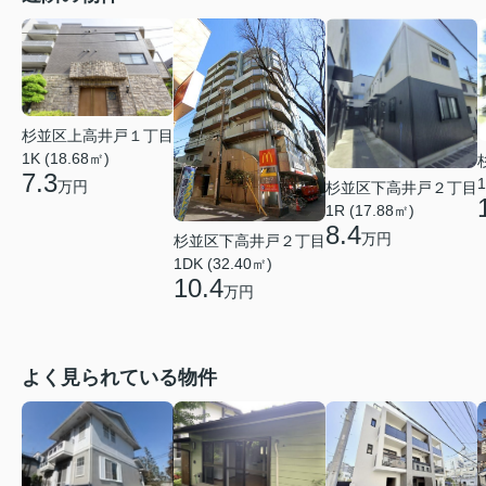
杉並区上高井戸１丁目
1K (18.68㎡)
7.3
1
万円
杉並区下高井戸２丁目
1R (17.88㎡)
8.4
万円
杉並区下高井戸２丁目
1DK (32.40㎡)
10.4
万円
よく見られている物件