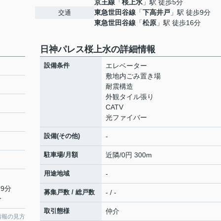
京王線
「
桜上水
」駅 徒歩5分
東急世田谷線
「
下高井戸
」駅 徒歩9分
交通
東急世田谷線
「
松原
」駅 徒歩16分
日神パレス桜上水の詳細情報
設備条件
エレベーター
敷地内ごみ置き場
耐震構造
外観タイル張り
CATV
光ファイバー
設備(その他)
-
駐車場/月額
近隣/0円 300m
用途地域
-
9分
募集戸数 / 総戸数
- / -
分
取引態様
仲介
情報の見方