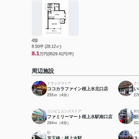
4階
8.50坪 (28.12㎡)
8.1
万円(9529.41円/坪)
周辺施設
ドラッグストア
ク
ココカラファイン桜上水北口店
い
255ｍ（4分）
2
コンビニエンスストア
郵
ファミリーマート桜上水駅南口店
杉
284ｍ（4分）
3
駅
ド
京王線：桜上水駅
ス