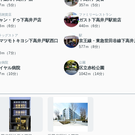
47ｍ（5分）
357ｍ（5分）
活雑貨店
ファミリーレストラン
ャン・ドゥ下高井戸店
ガスト下高井戸駅前店
13ｍ（6分）
440ｍ（6分）
ラッグストア
駅
マツモトキヨシ下高井戸駅西口
京王線・東急世田谷線下高井
577ｍ（8分）
20ｍ（7分）
合病院
公園
イヤル病院
区立赤松公園
57ｍ（10分）
1042ｍ（14分）