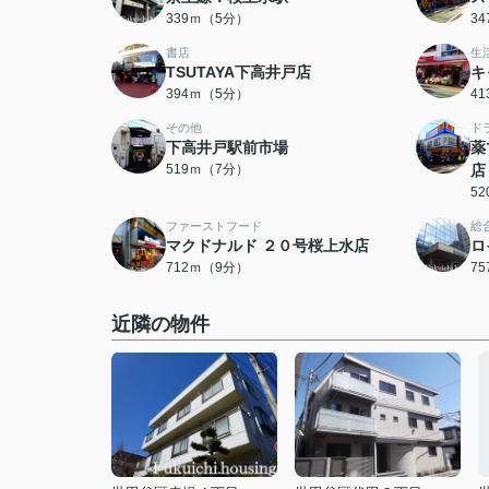
339ｍ（5分）
3
書店
生
TSUTAYA下高井戸店
キ
394ｍ（5分）
4
その他
ド
下高井戸駅前市場
薬
519ｍ（7分）
店
5
ファーストフード
総
マクドナルド ２０号桜上水店
ロ
712ｍ（9分）
7
近隣の物件