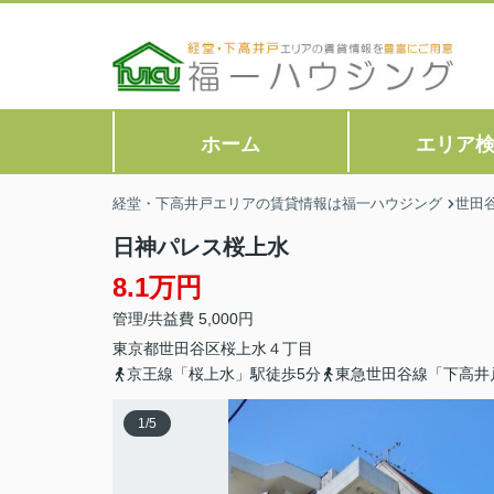
ホーム
エリア
経堂・下高井戸エリアの賃貸情報は福一ハウジング
世田
日神パレス桜上水
8.1万円
管理/共益費 5,000円
東京都
世田谷区
桜上水
４丁目
京王線「桜上水」駅徒歩5分
東急世田谷線「下高井
1
/
5