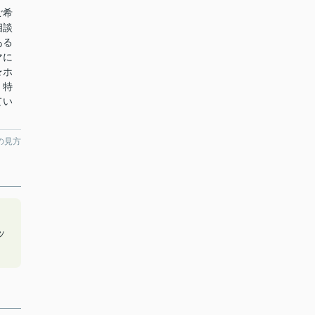
ご希
相談
ある
マに
★ホ
！特
てい
の見方
ッ