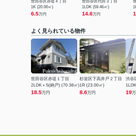
世田谷区赤堤４丁目
世田谷区代田３丁目
1K (20.00㎡)
1LDK (59.46㎡)
1
6.5
14.6
1
万円
万円
よく見られている物件
世田谷区赤堤１丁目
杉並区下高井戸２丁目
渋谷
2LDK＋S(納戸) (70.38㎡)
1R (23.00㎡)
1LDK
18.5
8.6
19
万円
万円
万