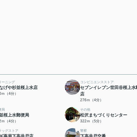
リーニング
コンビニエンスストア
なげや杉並桜上水店
セブンイレブン世田谷桜上水
70ｍ（4分）
店
276ｍ（4分）
便局
その他
並桜上水郵便局
松沢まちづくりセンター
12ｍ（4分）
322ｍ（5分）
ラッグストア
警察
ギ薬局下高井戸店
下高井戸交番