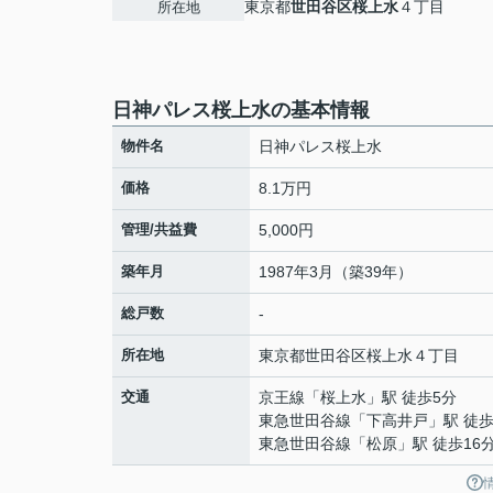
東京都
世田谷区
桜上水
４丁目
所在地
日神パレス桜上水の基本情報
物件名
日神パレス桜上水
価格
8.1万円
管理/共益費
5,000円
築年月
1987年3月（築39年）
総戸数
-
所在地
東京都
世田谷区
桜上水
４丁目
交通
京王線
「
桜上水
」駅 徒歩5分
東急世田谷線
「
下高井戸
」駅 徒歩
東急世田谷線
「
松原
」駅 徒歩16