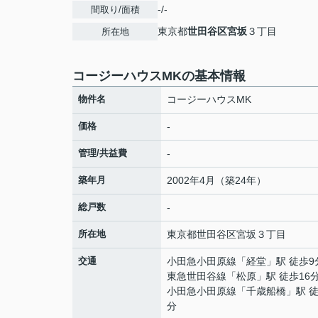
-/-
間取り/面積
東京都
世田谷区
宮坂
３丁目
所在地
コージーハウスMKの基本情報
物件名
コージーハウスMK
価格
-
管理/共益費
-
築年月
2002年4月（築24年）
総戸数
-
所在地
東京都
世田谷区
宮坂
３丁目
交通
小田急小田原線
「
経堂
」駅 徒歩9
東急世田谷線
「
松原
」駅 徒歩16
小田急小田原線
「
千歳船橋
」駅 徒
分