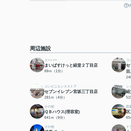
周辺施設
スーパー
コ
まいばすけっと経堂２丁目店
セ
69ｍ（1分）
目
2
コンビニエンスストア
シ
セブンイレブン宮坂三丁目店
経
281ｍ（4分）
5
その他
図
ＱＢハウス(理容室)
区
641ｍ（9分）
6
その他
ド