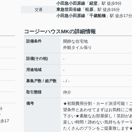
小田急小田原線
「
経堂
」駅 徒歩9分
東急世田谷線
「
松原
」駅 徒歩16分
交通
小田急小田原線
「
千歳船橋
」駅 徒歩17
コージーハウスMKの詳細情報
設備条件
閑静な住宅地
外観タイル張り
設備(その他)
-
用途地域
-
募集戸数 / 総戸数
- / -
取引態様
仲介
備考
★初期費用分割・カード決済可能！
分
望条件とあわせてまずはお気軽にご
分
下さい★素敵なお部屋探し！笑顔が
歩17
楽しい時間！諦めない気持ちをテー
たくさんのプランをご提案致します