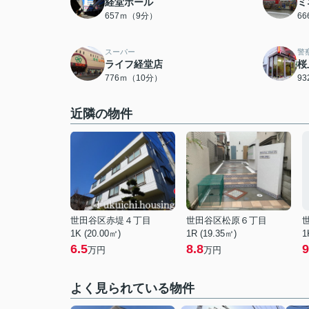
経堂ボール
ミ
657ｍ（9分）
6
スーパー
警
ライフ経堂店
桜
776ｍ（10分）
9
近隣の物件
世田谷区赤堤４丁目
世田谷区松原６丁目
1K (20.00㎡)
1R (19.35㎡)
1
6.5
8.8
9
万円
万円
よく見られている物件