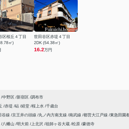
谷区桜丘４丁目
世田谷区赤堤４丁目
18.78㎡)
2DK (54.38㎡)
16.2
円
万円
中野区
新宿区
調布市
丘
赤堤
砧
経堂
桜上水
千歳台
田谷線
京王井の頭線
丸ノ内方南支線
南武線
都営大江戸線
東急田園
八幡山
明大前
上北沢
祖師ヶ谷大蔵
松原
豪徳寺