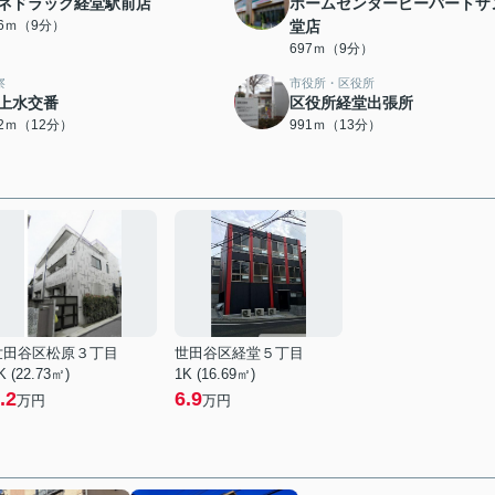
ネドラック経堂駅前店
ホームセンタービーバートザ
66ｍ（9分）
堂店
697ｍ（9分）
察
市役所・区役所
上水交番
区役所経堂出張所
32ｍ（12分）
991ｍ（13分）
世田谷区松原３丁目
世田谷区経堂５丁目
K (22.73㎡)
1K (16.69㎡)
.2
6.9
万円
万円