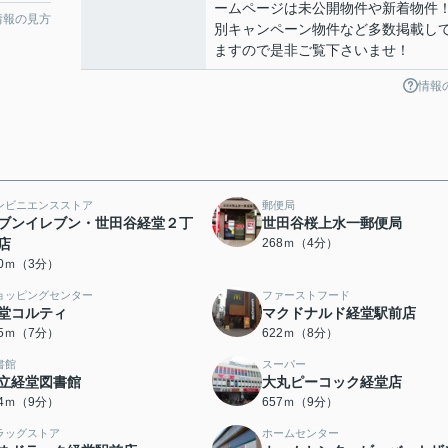
ームページは未公開物件や新着物件
情報の見方
別キャンペーン物件など多数掲載し
ますので是非ご覧下さいませ！
情報
ンビニエンスストア
郵便局
ブンイレブン・世田谷経堂２丁
世田谷桜上水一郵便局
店
268ｍ（4分）
40ｍ（3分）
ョッピングセンター
ファーストフード
堂コルティ
マクドナルド経堂駅前店
15ｍ（7分）
622ｍ（8分）
書館
スーパー
立経堂図書館
大丸ピーコック経堂店
54ｍ（9分）
657ｍ（9分）
ラッグストア
ホームセンター