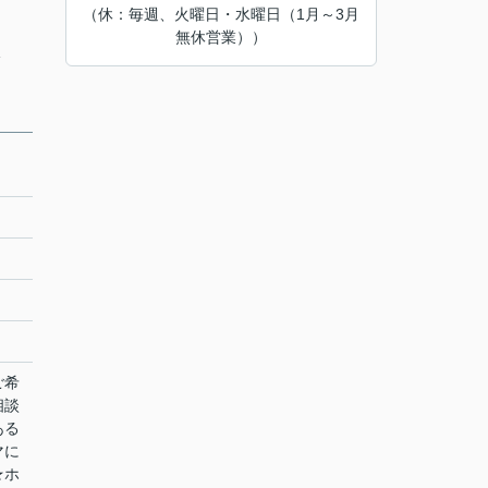
（休：毎週、火曜日・水曜日（1月～3月
無休営業））
分
ご希
相談
ある
マに
★ホ