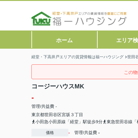
ホーム
エリア
経堂・下高井戸エリアの賃貸情報は福一ハウジング
世田
この物
コージーハウスMK
-
管理/共益費 -
東京都
世田谷区
宮坂
３丁目
小田急小田原線「経堂」駅徒歩9分
東急世田谷線「
-
管理/共益費
-
価格