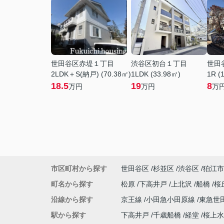
世田谷区赤堤１丁目
渋谷区初台１丁目
世田
2LDK＋S(納戸) (70.38㎡)
1LDK (33.98㎡)
1R (
18.5
19
8
万円
万円
万
市区町村から探す
世田谷区
杉並区
渋谷区
狛江市
町名から探す
松原
下高井戸
上北沢
船橋
桜
沿線から探す
京王線
小田急小田原線
東急世
駅から探す
下高井戸
千歳船橋
経堂
桜上水