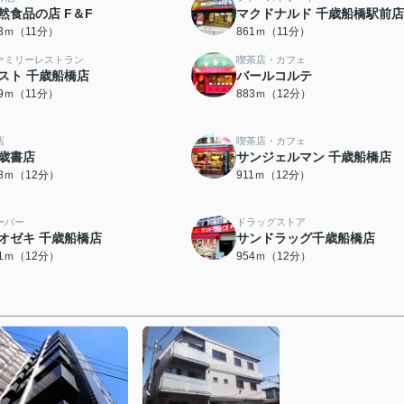
然食品の店 F＆F
マクドナルド 千歳船橋駅前店
53ｍ（11分）
861ｍ（11分）
ァミリーレストラン
喫茶店・カフェ
スト 千歳船橋店
バールコルテ
79ｍ（11分）
883ｍ（12分）
店
喫茶店・カフェ
歳書店
サンジェルマン 千歳船橋店
98ｍ（12分）
911ｍ（12分）
ーパー
ドラッグストア
オゼキ 千歳船橋店
サンドラッグ千歳船橋店
31ｍ（12分）
954ｍ（12分）