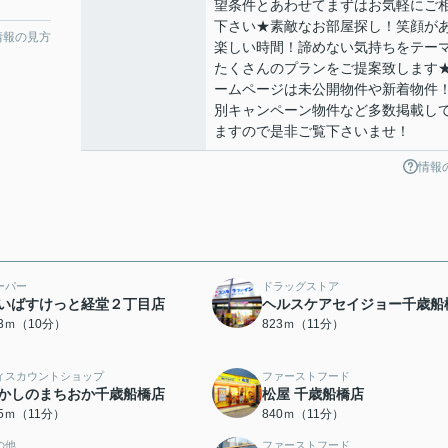
望条件とあわせてまずはお気軽にご
下さい★素敵なお部屋探し！笑顔が
情報の見方
楽しい時間！諦めない気持ちをテー
たくさんのプランをご提案致します
ームページは未公開物件や新着物件
別キャンペーン物件など多数掲載し
ますので是非ご覧下さいませ！
情報
ーパー
ドラッグストア
いばすけっと経堂２丁目店
ヘルスケアセイジョー千歳船
33ｍ（10分）
823ｍ（11分）
ィスカウントショップ
ファーストフード
かしのまちおか千歳船橋店
松屋 千歳船橋店
35ｍ（11分）
840ｍ（11分）
の他
ファーストフード