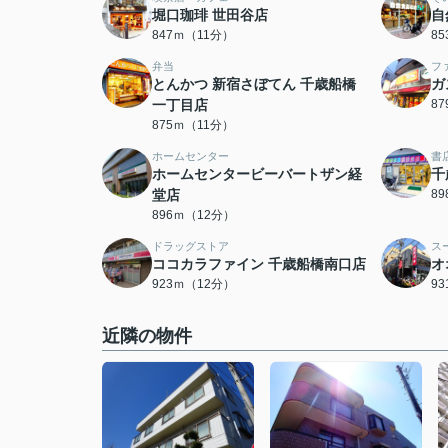
堀口珈琲 世田谷店
自
847ｍ（11分）
8
弁当
フ
とんかつ 新宿さぼてん 千歳船橋
ガ
一丁目店
8
875ｍ（11分）
ホームセンター
書
ホームセンタービーバートザン経
千
堂店
8
896ｍ（12分）
ドラッグストア
ス
ココカラファイン 千歳船橋南口店
オ
923ｍ（12分）
9
近隣の物件