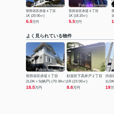
世田谷区赤堤４丁目
世田谷区赤堤４丁目
1K (20.00㎡)
1K (18.20㎡)
1
6.5
5.5
1
万円
万円
よく見られている物件
世田谷区赤堤１丁目
杉並区下高井戸２丁目
渋谷
2LDK＋S(納戸) (70.38㎡)
1R (23.00㎡)
1LDK
18.5
8.6
19
万円
万円
万