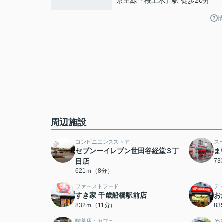
京王線
「
桜上水
」駅 徒歩20分
周辺施設
コンビニエンスストア
ス
セブンーイレブン世田谷経堂３丁
ま
目店
7
621ｍ（8分）
ファーストフード
デ
すき家 千歳船橋駅前店
お
832ｍ（11分）
8
喫茶店・カフェ
そ