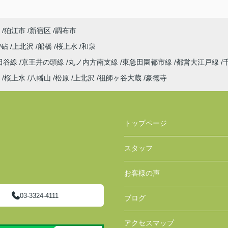
狛江市
新宿区
調布市
砧
上北沢
船橋
桜上水
和泉
田谷線
京王井の頭線
丸ノ内方南支線
東急田園都市線
都営大江戸線
桜上水
八幡山
松原
上北沢
祖師ヶ谷大蔵
豪徳寺
トップページ
スタッフ
お客様の声
03-3324-4111
ブログ
アクセスマップ