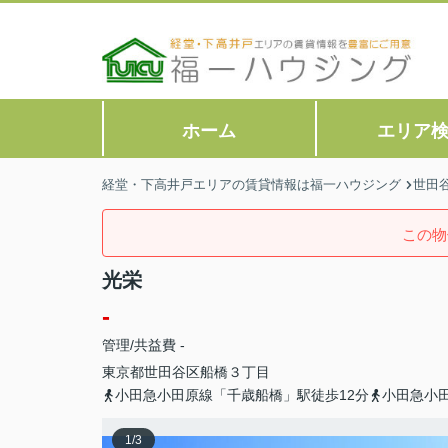
ホーム
エリア
経堂・下高井戸エリアの賃貸情報は福一ハウジング
世田
この物
光栄
-
管理/共益費 -
東京都
世田谷区
船橋
３丁目
小田急小田原線「千歳船橋」駅徒歩12分
小田急小
1
/
3