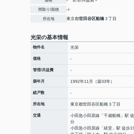
-
管理/共益費
-
価格
-/-
間取り/面積
東京都
世田谷区
船橋
３丁目
所在地
光栄の基本情報
物件名
光栄
価格
-
管理/共益費
-
築年月
1992年11月（築33年）
総戸数
-
所在地
東京都
世田谷区
船橋
３丁目
交通
小田急小田原線
「
千歳船橋
」駅 徒
分
小田急小田原線
「
経堂
」駅 徒歩1