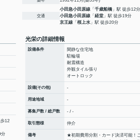
1992年11月(築33年)
築年
小田急小田原線
「
千歳船橋
」駅 徒歩12
小田急小田原線
「
経堂
」駅 徒歩19分
交通
京王線
「
桜上水
」駅 徒歩20分
光栄の詳細情報
設備条件
閑静な住宅地
駐輪場
耐震構造
外観タイル張り
オートロック
設備(その他)
-
用途地域
-
募集戸数 / 総戸数
- / -
歩12
取引態様
仲介
9分
備考
★初期費用分割・カード決済可能！