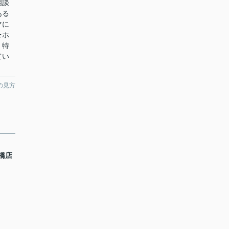
相談
ある
マに
★ホ
！特
てい
の見方
橋店