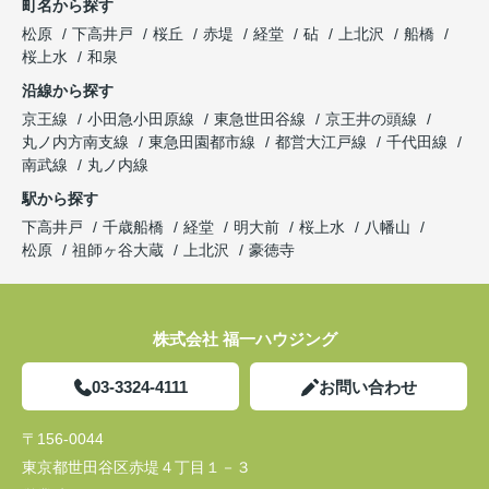
町名から探す
松原
下高井戸
桜丘
赤堤
経堂
砧
上北沢
船橋
桜上水
和泉
沿線から探す
京王線
小田急小田原線
東急世田谷線
京王井の頭線
丸ノ内方南支線
東急田園都市線
都営大江戸線
千代田線
南武線
丸ノ内線
駅から探す
下高井戸
千歳船橋
経堂
明大前
桜上水
八幡山
松原
祖師ヶ谷大蔵
上北沢
豪徳寺
株式会社 福一ハウジング
03-3324-4111
お問い合わせ
〒156-0044
東京都世田谷区赤堤４丁目１－３