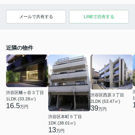
メールで共有する
LINEで共有する
近隣の物件
渋谷区幡ヶ谷３丁目
渋谷区西原３丁目
1
1LDK (33.28㎡)
2LDK (53.47㎡)
16.5
39
万円
万円
渋谷区本町５丁目
1DK (38.01㎡)
13
万円