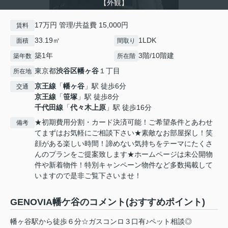
【外観】
17万円 管理/共益費 15,000円
賃料
33.19㎡
1LDK
面積
間取り
築1年
3階/10階建
築年数
所在階
東京都
渋谷区
幡ヶ谷
１丁目
所在地
京王線
「
幡ヶ谷
」駅 徒歩6分
交通
京王線
「
笹塚
」駅 徒歩8分
千代田線
「
代々木上原
」駅 徒歩16分
★初期費用分割・カード決済可能！ご希望条件とあわせ
備考
てまずはお気軽にご相談下さい★素敵なお部屋探し！笑
顔がある楽しい時間！諦めない気持ちをテーマにたくさ
んのプランをご提案致します★ホームページは未公開物
件や新着物件！特別キャンペーン物件など多数掲載して
いますので是非ご覧下さいませ！
GENOVIA幡ケ谷のコメント(おすすめポイント)
幡ヶ谷駅から徒歩６分☆ガスコンロ３口有♪ペット相談◎