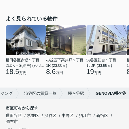
よく見られている物件
世田谷区赤堤１丁目
杉並区下高井戸２丁目
渋谷区初台１丁目
2LDK＋S(納戸) (70.38㎡)
1R (23.00㎡)
1LDK (33.98㎡)
1
18.5
8.6
19
万円
万円
万円
ウジング
渋谷区の賃貸一覧
幡ヶ谷駅
GENOVIA幡ケ谷
市区町村から探す
世田谷区
杉並区
渋谷区
中野区
狛江市
新宿区
調布市