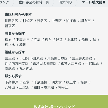
ジング
世田谷区の賃貸一覧
明大前駅
マーレ明大前Ⅱ
市区町村から探す
世田谷区
杉並区
渋谷区
中野区
狛江市
調布市
新宿区
町名から探す
松原
下高井戸
赤堤
桜丘
経堂
上北沢
船橋
砧
桜上水
和泉
沿線から探す
京王線
小田急小田原線
東急世田谷線
京王井の頭線
丸ノ内方南支線
東急田園都市線
都営大江戸線
千代田線
南武線
丸ノ内線
駅から探す
下高井戸
経堂
千歳船橋
明大前
桜上水
松原
八幡山
上北沢
祖師ヶ谷大蔵
梅ヶ丘
株式会社 福一ハウジング