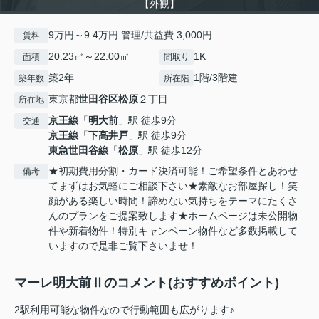
【外観】
9万円～9.4万円 管理/共益費 3,000円
賃料
20.23㎡～22.00㎡
1K
面積
間取り
築2年
1階/3階建
築年数
所在階
東京都
世田谷区
松原
２丁目
所在地
京王線
「
明大前
」駅 徒歩9分
交通
京王線
「
下高井戸
」駅 徒歩9分
東急世田谷線
「
松原
」駅 徒歩12分
★初期費用分割・カード決済可能！ご希望条件とあわせ
備考
てまずはお気軽にご相談下さい★素敵なお部屋探し！笑
顔がある楽しい時間！諦めない気持ちをテーマにたくさ
んのプランをご提案致します★ホームページは未公開物
件や新着物件！特別キャンペーン物件など多数掲載して
いますので是非ご覧下さいませ！
マーレ明大前Ⅱのコメント(おすすめポイント)
2駅利用可能な物件なので行動範囲も広がります♪