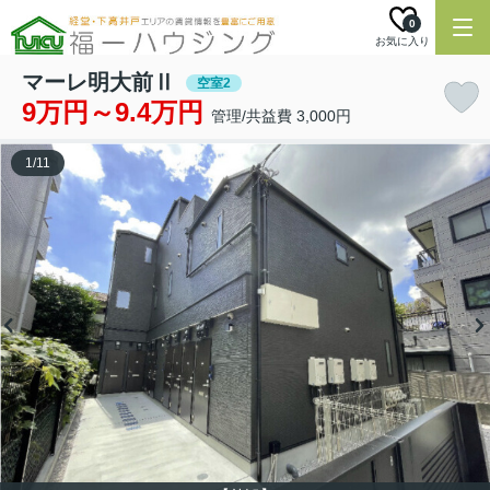
0
お気に入り
マーレ明大前Ⅱ
空室2
9万円～9.4万円
管理/共益費 3,000円
1
/
11