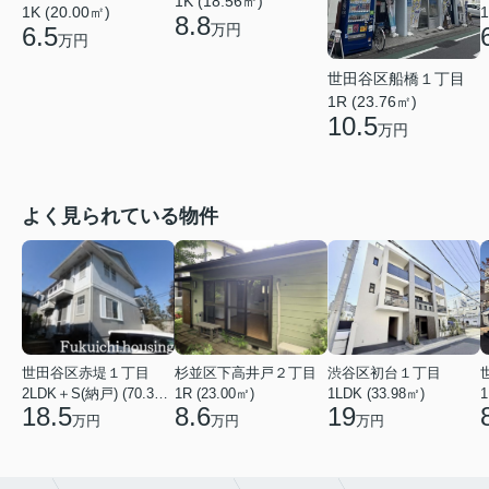
1K (18.56㎡)
1K (20.00㎡)
1
8.8
万円
6.5
万円
世田谷区船橋１丁目
1R (23.76㎡)
10.5
万円
よく見られている物件
世田谷区赤堤１丁目
杉並区下高井戸２丁目
渋谷区初台１丁目
2LDK＋S(納戸) (70.38㎡)
1R (23.00㎡)
1LDK (33.98㎡)
1
18.5
8.6
19
万円
万円
万円