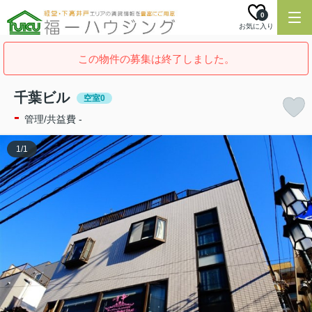
0
お気に入り
この物件の募集は終了しました。
千葉ビル
空室0
-
管理/共益費 -
1
/
1