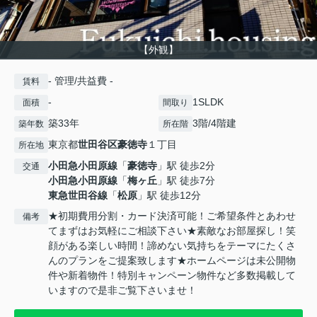
【外観】
- 管理/共益費 -
賃料
-
1SLDK
面積
間取り
築33年
3階/4階建
築年数
所在階
東京都
世田谷区
豪徳寺
１丁目
所在地
小田急小田原線
「
豪徳寺
」駅 徒歩2分
交通
小田急小田原線
「
梅ヶ丘
」駅 徒歩7分
東急世田谷線
「
松原
」駅 徒歩12分
★初期費用分割・カード決済可能！ご希望条件とあわせ
備考
てまずはお気軽にご相談下さい★素敵なお部屋探し！笑
顔がある楽しい時間！諦めない気持ちをテーマにたくさ
んのプランをご提案致します★ホームページは未公開物
件や新着物件！特別キャンペーン物件など多数掲載して
いますので是非ご覧下さいませ！