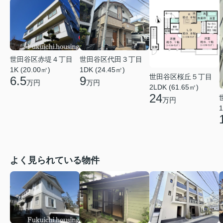
世田谷区赤堤４丁目
世田谷区代田３丁目
1K (20.00㎡)
1DK (24.45㎡)
世田谷区桜丘５丁目
6.5
9
万円
万円
2LDK (61.65㎡)
24
万円
1
よく見られている物件