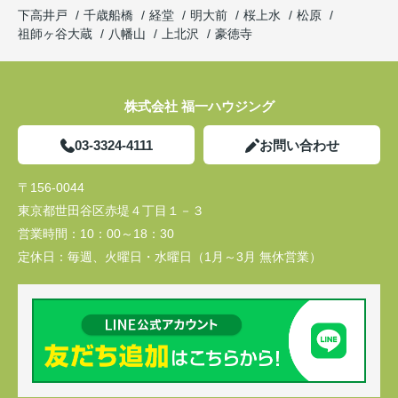
下高井戸
千歳船橋
経堂
明大前
桜上水
松原
祖師ヶ谷大蔵
八幡山
上北沢
豪徳寺
株式会社 福一ハウジング
03-3324-4111
お問い合わせ
〒156-0044
東京都世田谷区赤堤４丁目１－３
営業時間：
10：00～18：30
定休日：
毎週、火曜日・水曜日（1月～3月 無休営業）