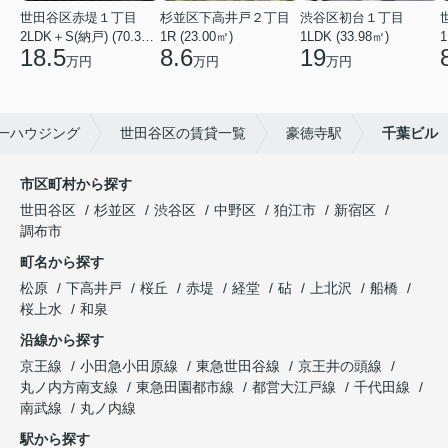
世田谷区赤堤１丁目
杉並区下高井戸２丁目
渋谷区初台１丁目
2LDK＋S(納戸) (70.38㎡)
1R (23.00㎡)
1LDK (33.98㎡)
1
18.5
8.6
19
万円
万円
万円
一ハウジング
世田谷区の賃貸一覧
豪徳寺駅
千葉ビル
市区町村から探す
世田谷区
杉並区
渋谷区
中野区
狛江市
新宿区
調布市
町名から探す
松原
下高井戸
桜丘
赤堤
経堂
砧
上北沢
船橋
桜上水
和泉
沿線から探す
京王線
小田急小田原線
東急世田谷線
京王井の頭線
丸ノ内方南支線
東急田園都市線
都営大江戸線
千代田線
南武線
丸ノ内線
駅から探す