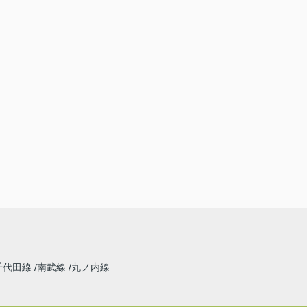
千代田線
南武線
丸ノ内線