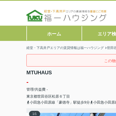
ホーム
エリア
経堂・下高井戸エリアの賃貸情報は福一ハウジング
世田
この物
MTUHAUS
-
管理/共益費 -
東京都
世田谷区
松原
６丁目
小田急小田原線「豪徳寺」駅徒歩9分
小田急小田原
1
/
1