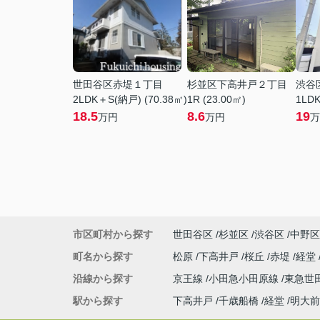
世田谷区赤堤１丁目
杉並区下高井戸２丁目
渋谷
2LDK＋S(納戸) (70.38㎡)
1R (23.00㎡)
1LDK
18.5
8.6
19
万円
万円
万
市区町村から探す
世田谷区
杉並区
渋谷区
中野区
町名から探す
松原
下高井戸
桜丘
赤堤
経堂
沿線から探す
京王線
小田急小田原線
東急世
駅から探す
下高井戸
千歳船橋
経堂
明大前