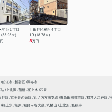
区初台１丁目
世田谷区桜丘４丁目
 (33.98㎡)
1R (18.78㎡)
8
円
万円
狛江市
新宿区
調布市
砧
上北沢
船橋
桜上水
和泉
田谷線
京王井の頭線
丸ノ内方南支線
東急田園都市線
都営大江戸線
桜上水
松原
祖師ヶ谷大蔵
八幡山
上北沢
豪徳寺