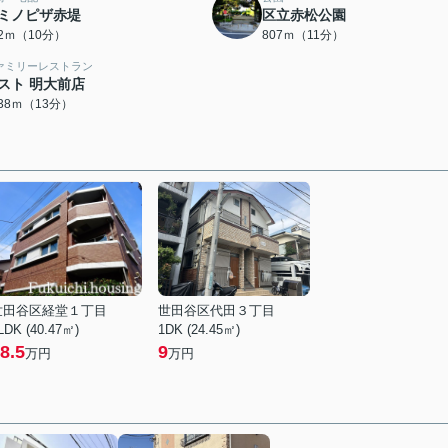
ミノピザ赤堤
区立赤松公園
72ｍ（10分）
807ｍ（11分）
ァミリーレストラン
スト 明大前店
038ｍ（13分）
世田谷区経堂１丁目
世田谷区代田３丁目
LDK (40.47㎡)
1DK (24.45㎡)
8.5
9
万円
万円