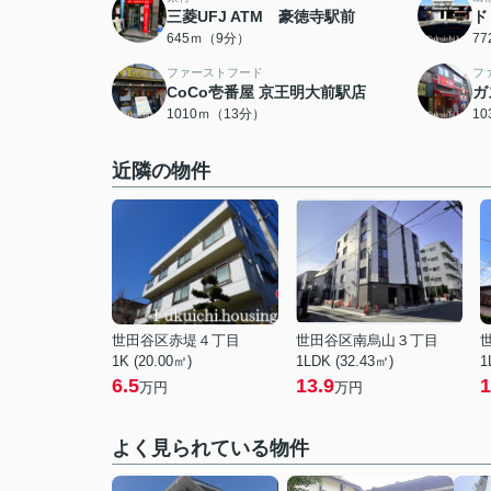
三菱UFJ ATM 豪徳寺駅前
ド
645ｍ（9分）
7
ファーストフード
フ
CoCo壱番屋 京王明大前駅店
ガ
1010ｍ（13分）
1
近隣の物件
世田谷区赤堤４丁目
世田谷区南烏山３丁目
1K (20.00㎡)
1LDK (32.43㎡)
1
6.5
13.9
1
万円
万円
よく見られている物件