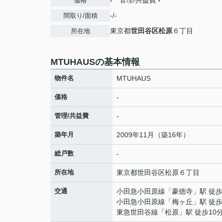
-
管理/共益費
-
価格
-/-
間取り/面積
東京都
世田谷区
松原
６丁目
所在地
MTUHAUSの基本情報
物件名
MTUHAUS
価格
-
管理/共益費
-
築年月
2009年11月（築16年）
総戸数
-
所在地
東京都
世田谷区
松原
６丁目
交通
小田急小田原線
「
豪徳寺
」駅 徒歩
小田急小田原線
「
梅ヶ丘
」駅 徒歩
東急世田谷線
「
松原
」駅 徒歩10