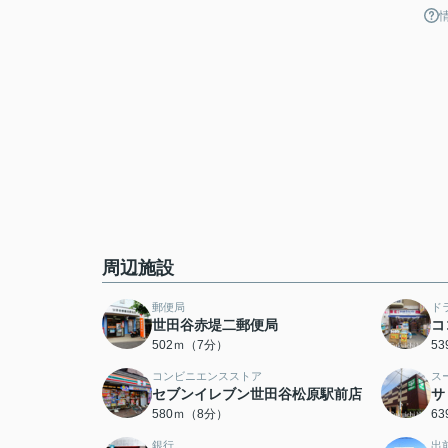
周辺施設
郵便局
ド
世田谷赤堤二郵便局
コ
502ｍ（7分）
5
コンビニエンスストア
ス
セブンイレブン世田谷松原駅前店
サ
580ｍ（8分）
6
銀行
出