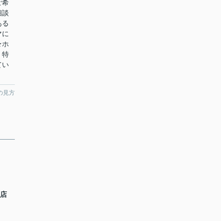
ご希
相談
ある
マに
★ホ
！特
てい
の見方
下店