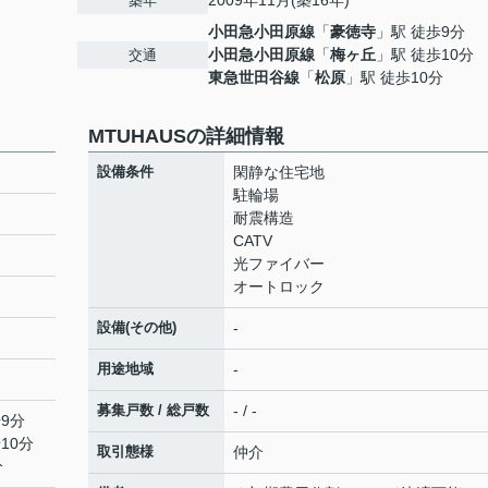
2009年11月(築16年)
築年
小田急小田原線
「
豪徳寺
」駅 徒歩9分
小田急小田原線
「
梅ヶ丘
」駅 徒歩10分
交通
東急世田谷線
「
松原
」駅 徒歩10分
MTUHAUSの詳細情報
設備条件
閑静な住宅地
駐輪場
耐震構造
CATV
光ファイバー
オートロック
設備(その他)
-
用途地域
-
募集戸数 / 総戸数
- / -
9分
10分
取引態様
仲介
分