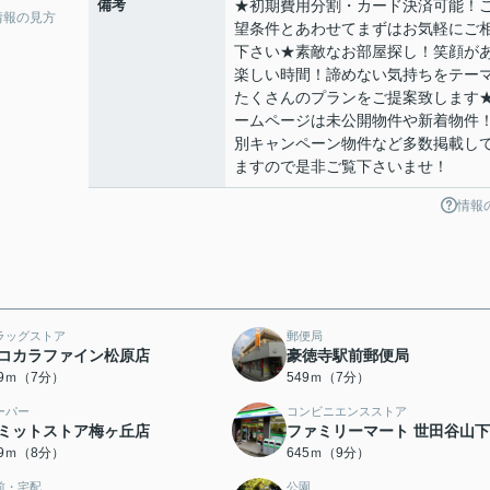
備考
★初期費用分割・カード決済可能！
情報の見方
望条件とあわせてまずはお気軽にご
下さい★素敵なお部屋探し！笑顔が
楽しい時間！諦めない気持ちをテー
たくさんのプランをご提案致します
ームページは未公開物件や新着物件
別キャンペーン物件など多数掲載し
ますので是非ご覧下さいませ！
情報
ラッグストア
郵便局
コカラファイン松原店
豪徳寺駅前郵便局
39ｍ（7分）
549ｍ（7分）
ーパー
コンビニエンスストア
ミットストア梅ヶ丘店
ファミリーマート 世田谷山
39ｍ（8分）
645ｍ（9分）
前・宅配
公園