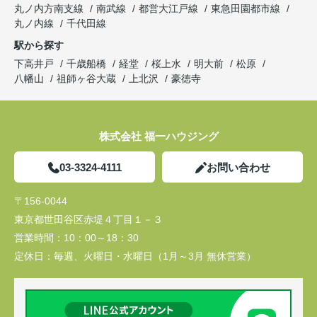
丸ノ内方南支線
南武線
都営大江戸線
東急田園都市線
丸ノ内線
千代田線
駅から探す
下高井戸
千歳船橋
経堂
桜上水
明大前
松原
八幡山
祖師ヶ谷大蔵
上北沢
豪徳寺
株式会社 福一ハウジング
03-3324-4111
お問い合わせ
〒156-0044
東京都世田谷区赤堤４丁目１－３
営業時間：
10：00～18：30
定休日：
毎週、火曜日・水曜日（1月～3月 無休営業）