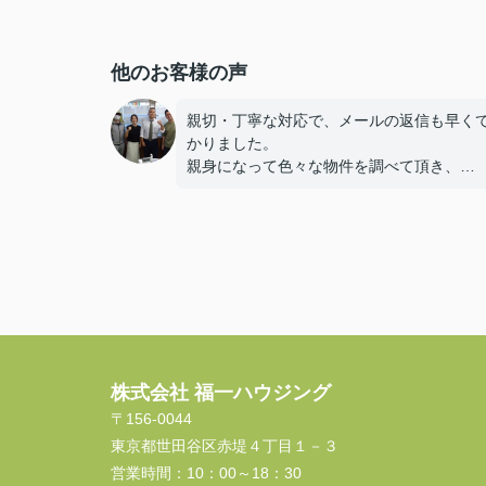
他のお客様の声
親切・丁寧な対応で、メールの返信も早く
かりました。
親身になって色々な物件を調べて頂き、
物件を選ぶ時のポイントの良し悪しも教え
れたりで、
とても楽しく内見することができ満足のお
探しでした！
ユニークなスタッフさんも多くて楽しかっ
す！
株式会社 福一ハウジング
〒156-0044
東京都世田谷区赤堤４丁目１－３
営業時間：
10：00～18：30