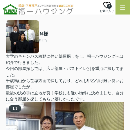
0
お気に入り
Ｎ様
担当：
大学のキャンパス移動に伴い部屋探しをし、福一ハウジングへは
紹介で行きました。
今回の部屋探しでは、広い部屋・バストイレ別を重点に探してま
した。
千歳烏山から笹塚方面で探しており、どれも甲乙付け難い良いお
部屋でしたが、
最後の決め手は立地が良く学校にも近い物件に決めました。自分
に合う部屋を探してもらい嬉しかったです。
1
/
1