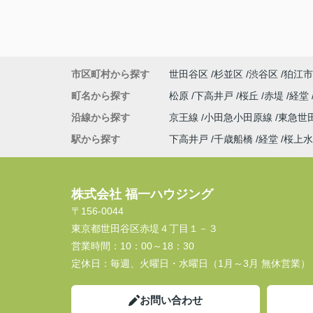
市区町村から探す
世田谷区
杉並区
渋谷区
狛江市
町名から探す
松原
下高井戸
桜丘
赤堤
経堂
沿線から探す
京王線
小田急小田原線
東急世
駅から探す
下高井戸
千歳船橋
経堂
桜上水
株式会社 福一ハウジング
〒156-0044
東京都世田谷区赤堤４丁目１－３
営業時間：
10：00～18：30
定休日：
毎週、火曜日・水曜日（1月～3月 無休営業）
お問い合わせ