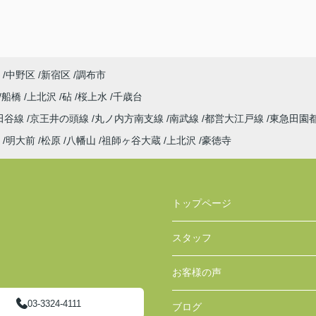
探しでした！
ユニークなスタッフさんも多くて楽しかったで
す！
中野区
新宿区
調布市
船橋
上北沢
砧
桜上水
千歳台
田谷線
京王井の頭線
丸ノ内方南支線
南武線
都営大江戸線
東急田園
明大前
松原
八幡山
祖師ヶ谷大蔵
上北沢
豪徳寺
トップページ
スタッフ
お客様の声
03-3324-4111
ブログ