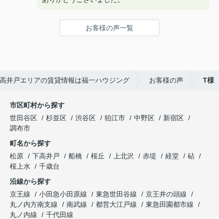
お客様の声一覧
高井戸エリアの賃貸情報は福一ハウジング
お客様の声
T様
市区町村から探す
世田谷区
杉並区
渋谷区
狛江市
中野区
新宿区
調布市
町名から探す
松原
下高井戸
船橋
桜丘
上北沢
赤堤
経堂
砧
桜上水
千歳台
沿線から探す
京王線
小田急小田原線
東急世田谷線
京王井の頭線
丸ノ内方南支線
南武線
都営大江戸線
東急田園都市線
丸ノ内線
千代田線