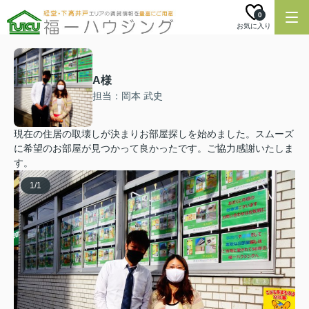
0
お気に入り
A様
担当：岡本 武史
現在の住居の取壊しが決まりお部屋探しを始めました。スムーズ
に希望のお部屋が見つかって良かったです。ご協力感謝いたしま
す。
1
/
1