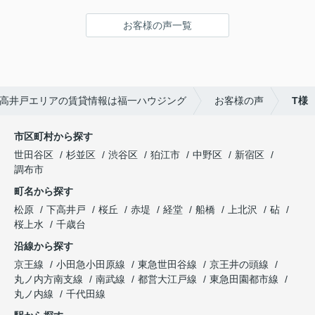
お客様の声一覧
高井戸エリアの賃貸情報は福一ハウジング
お客様の声
T様
市区町村から探す
世田谷区
杉並区
渋谷区
狛江市
中野区
新宿区
調布市
町名から探す
松原
下高井戸
桜丘
赤堤
経堂
船橋
上北沢
砧
桜上水
千歳台
沿線から探す
京王線
小田急小田原線
東急世田谷線
京王井の頭線
丸ノ内方南支線
南武線
都営大江戸線
東急田園都市線
丸ノ内線
千代田線