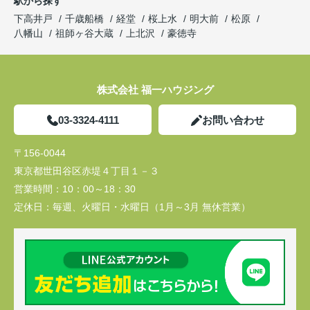
駅から探す
下高井戸
千歳船橋
経堂
桜上水
明大前
松原
八幡山
祖師ヶ谷大蔵
上北沢
豪徳寺
株式会社 福一ハウジング
03-3324-4111
お問い合わせ
〒156-0044
東京都世田谷区赤堤４丁目１－３
営業時間：
10：00～18：30
定休日：
毎週、火曜日・水曜日（1月～3月 無休営業）