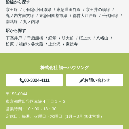
沿線から探す
京王線
小田急小田原線
東急世田谷線
京王井の頭線
丸ノ内方南支線
東急田園都市線
都営大江戸線
千代田線
南武線
丸ノ内線
駅から探す
下高井戸
千歳船橋
経堂
明大前
桜上水
八幡山
松原
祖師ヶ谷大蔵
上北沢
豪徳寺
株式会社 福一ハウジング
03-3324-4111
お問い合わせ
〒156-0044
東京都世田谷区赤堤４丁目１－３
営業時間：
10：00～18：30
定休日：
毎週、火曜日・水曜日（1月～3月 無休営業）