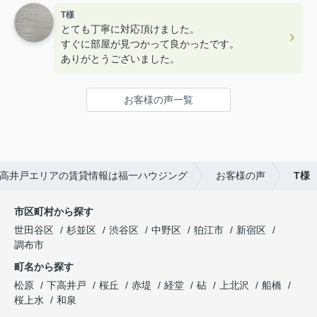
でした！
T様
ユニークなスタッフさんも多くて楽しかったです！
とても丁寧に対応頂けました。
すぐに部屋が見つかって良かったです。
ありがとうございました。
お客様の声一覧
高井戸エリアの賃貸情報は福一ハウジング
お客様の声
T様
市区町村から探す
世田谷区
杉並区
渋谷区
中野区
狛江市
新宿区
調布市
町名から探す
松原
下高井戸
桜丘
赤堤
経堂
砧
上北沢
船橋
桜上水
和泉