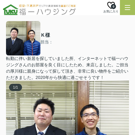
0
お気に入り
Ｋ様
担当：
転勤に伴い新居を探していました所、インターネットで福一ハウ
ジングさんのお部屋を良く目にしたため、来店しました。ご担当
の厚川様に親身になって探して頂き、非常に良い物件をご紹介い
ただきました。2020年から快適に過ごせそうです！
1
/
1