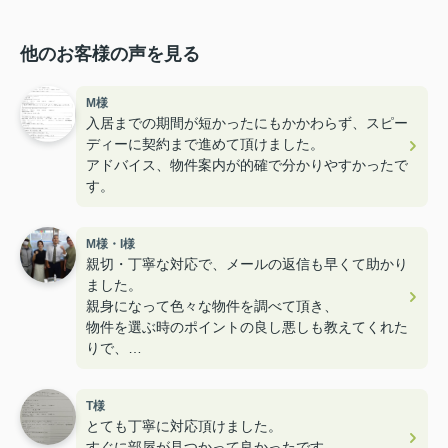
他のお客様の声を見る
M様
入居までの期間が短かったにもかかわらず、スピー
ディーに契約まで進めて頂けました。
アドバイス、物件案内が的確で分かりやすかったで
す。
M様・I様
親切・丁寧な対応で、メールの返信も早くて助かり
ました。
親身になって色々な物件を調べて頂き、
物件を選ぶ時のポイントの良し悪しも教えてくれた
りで、
とても楽しく内見することができ満足のお部屋探し
でした！
T様
ユニークなスタッフさんも多くて楽しかったです！
とても丁寧に対応頂けました。
すぐに部屋が見つかって良かったです。