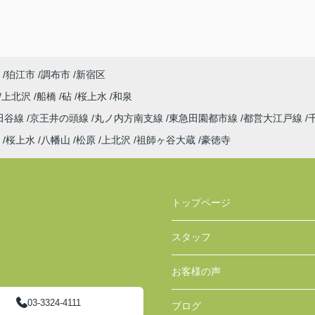
探しでした！
ユニークなスタッフさんも多くて楽しかったで
す！
狛江市
調布市
新宿区
上北沢
船橋
砧
桜上水
和泉
田谷線
京王井の頭線
丸ノ内方南支線
東急田園都市線
都営大江戸線
桜上水
八幡山
松原
上北沢
祖師ヶ谷大蔵
豪徳寺
トップページ
スタッフ
お客様の声
03-3324-4111
ブログ