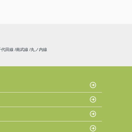
千代田線
南武線
丸ノ内線