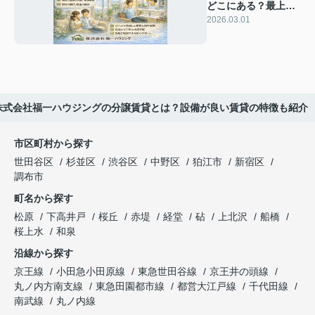
どこにある？最上階
賃貸のメリットと選
2026.03.01
ぶポイントも紹介
株式会社福一ハウジングの分譲賃貸とは？設備が良い賃貸の特徴も紹介
市区町村から探す
世田谷区
杉並区
渋谷区
中野区
狛江市
新宿区
調布市
町名から探す
松原
下高井戸
桜丘
赤堤
経堂
砧
上北沢
船橋
桜上水
和泉
沿線から探す
京王線
小田急小田原線
東急世田谷線
京王井の頭線
丸ノ内方南支線
東急田園都市線
都営大江戸線
千代田線
南武線
丸ノ内線