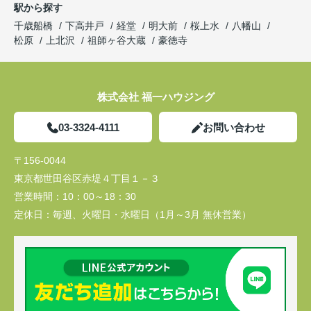
駅から探す
千歳船橋
下高井戸
経堂
明大前
桜上水
八幡山
松原
上北沢
祖師ヶ谷大蔵
豪徳寺
株式会社 福一ハウジング
03-3324-4111
お問い合わせ
〒156-0044
東京都世田谷区赤堤４丁目１－３
営業時間：
10：00～18：30
定休日：
毎週、火曜日・水曜日（1月～3月 無休営業）