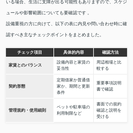
いる場合、生活に支障が出る可能性もありますので、スケジ
ュールや影響範囲についても要確認です 。
設備重視の方に向けて、以下の表に内見や問い合わせ時に確
認すべき主なチェックポイントをまとめました。
チェック項目
具体的内容
確認方法
設備内容と家賃の
周辺相場と比
家賃とのバランス
妥当性
較する
定期借家か普通借
重要事項説明
契約形態
家か、期間と更新
書で確認
条件
書面での規約
ペットや駐車場の
管理規約・使用細則
確認と説明を
利用制限など
受ける