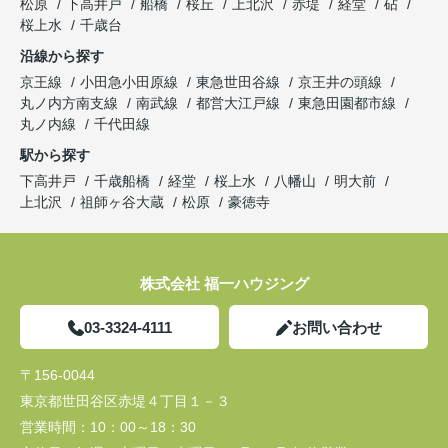
松原
下高井戸
船橋
桜丘
上北沢
赤堤
経堂
砧
桜上水
千歳台
沿線から探す
京王線
小田急小田原線
東急世田谷線
京王井の頭線
丸ノ内方南支線
南武線
都営大江戸線
東急田園都市線
丸ノ内線
千代田線
駅から探す
下高井戸
千歳船橋
経堂
桜上水
八幡山
明大前
上北沢
祖師ヶ谷大蔵
松原
豪徳寺
株式会社 福一ハウジング
03-3324-4111
お問い合わせ
〒156-0044
東京都世田谷区赤堤４丁目１－３
営業時間：
10：00～18：30