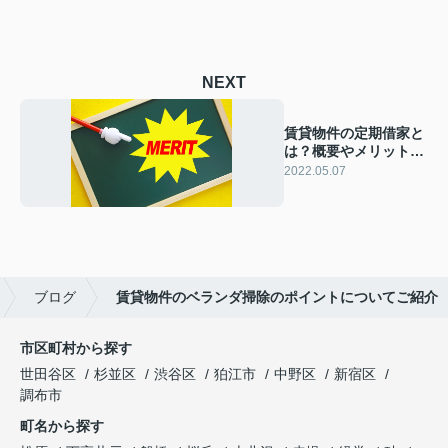
NEXT
賃貸物件の定期借家と
は？概要やメリットに
ついて解説
2022.05.07
ブログ
賃貸物件のベランダ掃除のポイントについてご紹介
市区町村から探す
世田谷区
杉並区
渋谷区
狛江市
中野区
新宿区
調布市
町名から探す