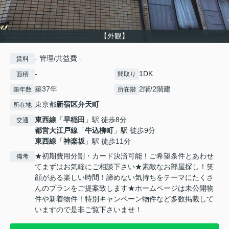
【外観】
- 管理/共益費 -
賃料
-
1DK
面積
間取り
築37年
2階/2階建
築年数
所在階
東京都
新宿区
弁天町
所在地
東西線
「
早稲田
」駅 徒歩8分
交通
都営大江戸線
「
牛込柳町
」駅 徒歩9分
東西線
「
神楽坂
」駅 徒歩11分
★初期費用分割・カード決済可能！ご希望条件とあわせ
備考
てまずはお気軽にご相談下さい★素敵なお部屋探し！笑
顔がある楽しい時間！諦めない気持ちをテーマにたくさ
んのプランをご提案致します★ホームページは未公開物
件や新着物件！特別キャンペーン物件など多数掲載して
いますので是非ご覧下さいませ！