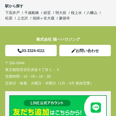
駅から探す
下高井戸
千歳船橋
経堂
明大前
桜上水
八幡山
松原
上北沢
祖師ヶ谷大蔵
豪徳寺
株式会社 福一ハウジング
03-3324-4111
お問い合わせ
〒156-0044
東京都世田谷区赤堤４丁目１－３
営業時間：
10：00～18：30
定休日：
毎週、火曜日・水曜日（1月～3月 無休営業）