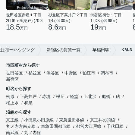
世田谷区赤堤１丁目
杉並区下高井戸２丁目
渋谷区初台１丁目
2LDK＋S(納戸) (70.38㎡)
1R (23.00㎡)
1LDK (33.98㎡)
1
18.5
8.6
19
万円
万円
万円
報は福一ハウジング
新宿区の賃貸一覧
早稲田駅
KM-3
市区町村から探す
世田谷区
杉並区
渋谷区
中野区
狛江市
調布市
新宿区
町名から探す
松原
下高井戸
赤堤
桜丘
経堂
上北沢
船橋
砧
桜上水
和泉
沿線から探す
京王線
小田急小田原線
東急世田谷線
京王井の頭線
丸ノ内方南支線
東急田園都市線
都営大江戸線
千代田線
南武線
丸ノ内線