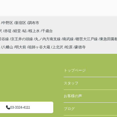
中野区
新宿区
調布市
沢
赤堤
経堂
砧
桜上水
千歳台
田谷線
京王井の頭線
丸ノ内方南支線
南武線
都営大江戸線
東急田園
八幡山
明大前
祖師ヶ谷大蔵
上北沢
松原
豪徳寺
トップページ
スタッフ
お客様の声
03-3324-4111
ブログ