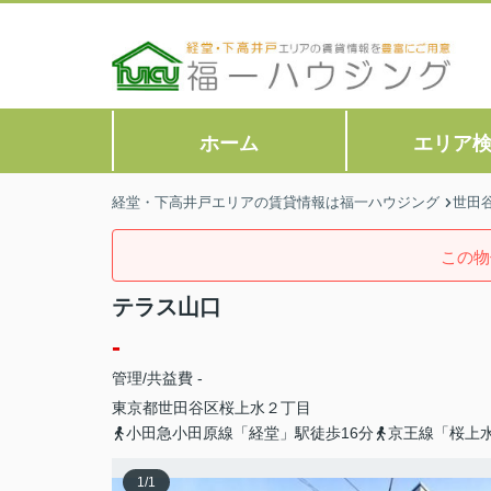
ホーム
エリア
経堂・下高井戸エリアの賃貸情報は福一ハウジング
世田
この物
テラス山口
-
管理/共益費 -
東京都
世田谷区
桜上水
２丁目
小田急小田原線「経堂」駅徒歩16分
京王線「桜上水
1
/
1