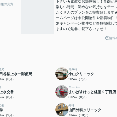
下さい★素敵なお部屋探し！笑顔が
情報の見方
楽しい時間！諦めない気持ちをテー
たくさんのプランをご提案致します
ームページは未公開物件や新着物件
別キャンペーン物件など多数掲載し
ますので是非ご覧下さいませ！
情報
便局
耳鼻科
田谷桜上水一郵便局
小山クリニック
38ｍ（6分）
505ｍ（7分）
察
スーパー
上水交番
まいばすけっと経堂２丁目店
25ｍ（8分）
632ｍ（8分）
の他
外科
孝
山田外科クリニック
80ｍ（9分）
734ｍ（10分）