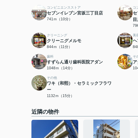
コンビニエンスストア
コ
セブンイレブン宮坂三丁目店
セ
741ｍ（10分）
目
7
クリーニング
美
クリーニグメルモ
ヘ
844ｍ（11分）
8
歯科
そ
すずらん通り歯科医院アダン
ア
1048ｍ（14分）
1
その他
ワキ（和熙）・セラミックフラワ
ー
1132ｍ（15分）
近隣の物件