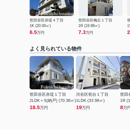
世田谷区赤堤４丁目
世田谷区梅丘１丁目
1K (20.00㎡)
1R (19.98㎡)
1
6.5
7.3
2
万円
万円
よく見られている物件
世田谷区赤堤１丁目
渋谷区初台１丁目
世田
2LDK＋S(納戸) (70.38㎡)
1LDK (33.98㎡)
1R (
18.5
19
8
万円
万円
万