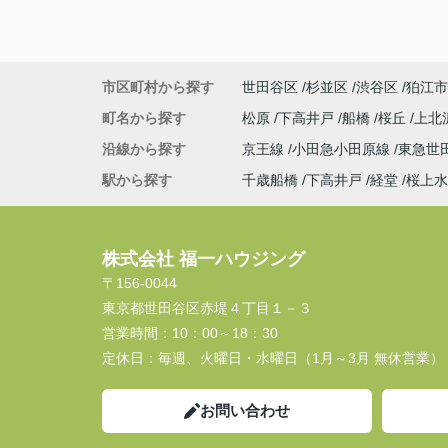
市区町村から探す
世田谷区
杉並区
渋谷区
狛江市
町名から探す
松原
下高井戸
船橋
桜丘
上北
沿線から探す
京王線
小田急小田原線
東急世
駅から探す
千歳船橋
下高井戸
経堂
桜上水
株式会社 福一ハウジング
〒156-0044
東京都世田谷区赤堤４丁目１－３
営業時間：
10：00～18：30
定休日：
毎週、火曜日・水曜日（1月～3月 無休営業）
お問い合わせ