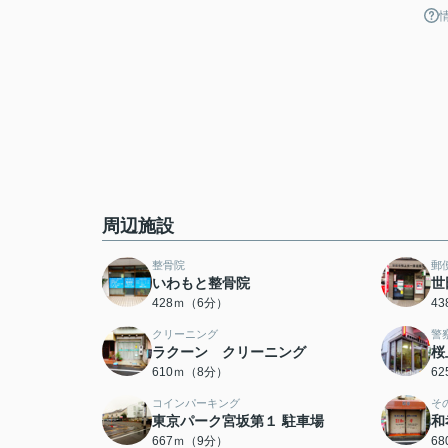
周辺施設
整骨院
郵
いわもと整骨院
世
428ｍ（6分）
4
クリーニング
警
ラクーン クリーニング
桜
610ｍ（8分）
6
コインパーキング
そ
東京パーク宮坂第１ 駐車場
和
667ｍ（9分）
6