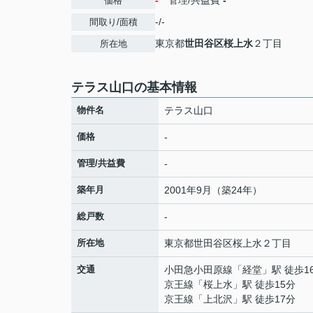
-
管理/共益費
-
価格
-/-
間取り/面積
東京都
世田谷区
桜上水
２丁目
所在地
テラス山口の基本情報
物件名
テラス山口
価格
-
管理/共益費
-
築年月
2001年9月（築24年）
総戸数
-
所在地
東京都
世田谷区
桜上水
２丁目
交通
小田急小田原線
「
経堂
」駅 徒歩1
京王線
「
桜上水
」駅 徒歩15分
京王線
「
上北沢
」駅 徒歩17分