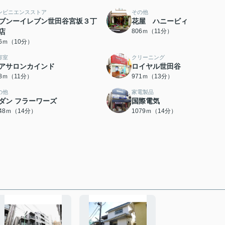
ンビニエンスストア
その他
ブンーイレブン世田谷宮坂３丁
花屋 ハニービィ
店
806ｍ（11分）
96ｍ（10分）
容室
クリーニング
アサロンカインド
ロイヤル世田谷
48ｍ（11分）
971ｍ（13分）
の他
家電製品
ダン フラーワーズ
国際電気
048ｍ（14分）
1079ｍ（14分）