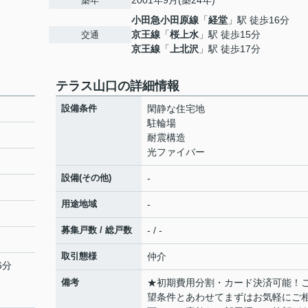
2001年9月(築24年)
築年
小田急小田原線
「
経堂
」駅 徒歩16分
京王線
「
桜上水
」駅 徒歩15分
交通
京王線
「
上北沢
」駅 徒歩17分
テラス山口の詳細情報
設備条件
閑静な住宅地
駐輪場
耐震構造
光ファイバー
設備(その他)
-
用途地域
-
募集戸数 / 総戸数
- / -
取引態様
仲介
6分
備考
★初期費用分割・カード決済可能！
望条件とあわせてまずはお気軽にご