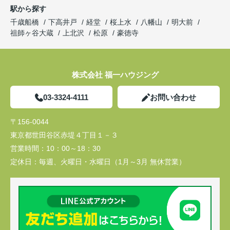
駅から探す
千歳船橋
下高井戸
経堂
桜上水
八幡山
明大前
祖師ヶ谷大蔵
上北沢
松原
豪徳寺
株式会社 福一ハウジング
03-3324-4111
お問い合わせ
〒156-0044
東京都世田谷区赤堤４丁目１－３
営業時間：
10：00～18：30
定休日：
毎週、火曜日・水曜日（1月～3月 無休営業）