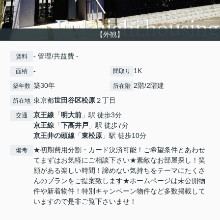
【外観】
- 管理/共益費 -
賃料
-
1K
面積
間取り
築30年
2階/2階建
築年数
所在階
東京都
世田谷区
松原
２丁目
所在地
京王線
「
明大前
」駅 徒歩3分
交通
京王線
「
下高井戸
」駅 徒歩7分
京王井の頭線
「
東松原
」駅 徒歩10分
★初期費用分割・カード決済可能！ご希望条件とあわせ
備考
てまずはお気軽にご相談下さい★素敵なお部屋探し！笑
顔がある楽しい時間！諦めない気持ちをテーマにたくさ
んのプランをご提案致します★ホームページは未公開物
件や新着物件！特別キャンペーン物件など多数掲載して
いますので是非ご覧下さいませ！