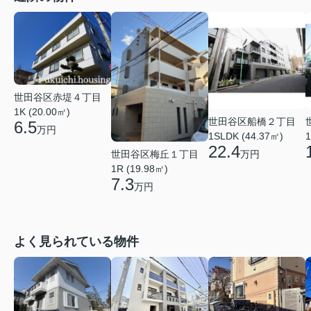
世田谷区赤堤４丁目
1K (20.00㎡)
世田谷区船橋２丁目
6.5
万円
1
1SLDK (44.37㎡)
22.4
世田谷区梅丘１丁目
万円
1R (19.98㎡)
7.3
万円
よく見られている物件