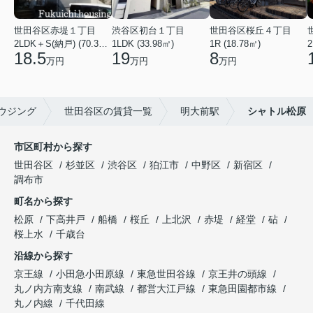
世田谷区赤堤１丁目
渋谷区初台１丁目
世田谷区桜丘４丁目
2LDK＋S(納戸) (70.38㎡)
1LDK (33.98㎡)
1R (18.78㎡)
2
18.5
19
8
万円
万円
万円
ウジング
世田谷区の賃貸一覧
明大前駅
シャトル松原
市区町村から探す
世田谷区
杉並区
渋谷区
狛江市
中野区
新宿区
調布市
町名から探す
松原
下高井戸
船橋
桜丘
上北沢
赤堤
経堂
砧
桜上水
千歳台
沿線から探す
京王線
小田急小田原線
東急世田谷線
京王井の頭線
丸ノ内方南支線
南武線
都営大江戸線
東急田園都市線
丸ノ内線
千代田線