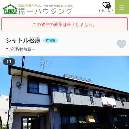
0
お気に入り
この物件の募集は終了しました。
シャトル松原
空室0
-
管理/共益費 -
1
/
1