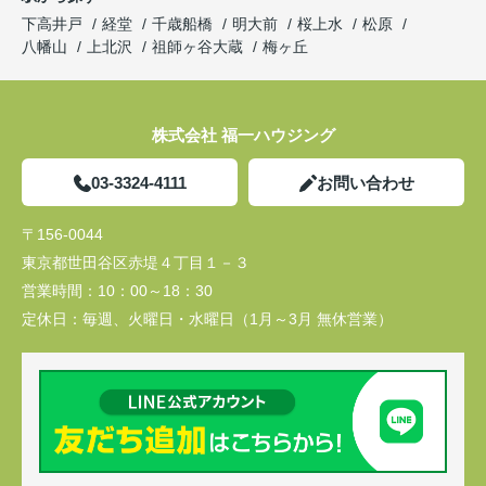
下高井戸
経堂
千歳船橋
明大前
桜上水
松原
八幡山
上北沢
祖師ヶ谷大蔵
梅ヶ丘
株式会社 福一ハウジング
03-3324-4111
お問い合わせ
〒156-0044
東京都世田谷区赤堤４丁目１－３
営業時間：
10：00～18：30
定休日：
毎週、火曜日・水曜日（1月～3月 無休営業）