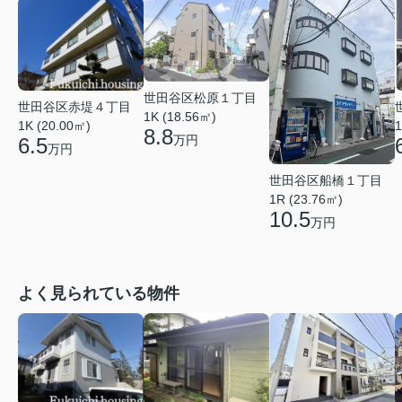
世田谷区松原１丁目
世田谷区赤堤４丁目
1K (18.56㎡)
1K (20.00㎡)
1
8.8
万円
6.5
万円
世田谷区船橋１丁目
1R (23.76㎡)
10.5
万円
よく見られている物件