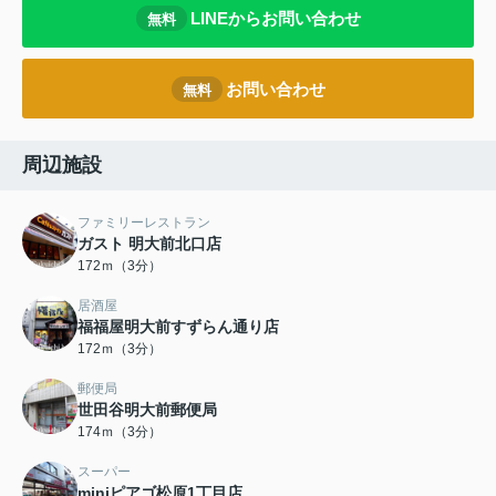
LINEからお問い合わせ
無料
お問い合わせ
無料
周辺施設
ファミリーレストラン
ガスト 明大前北口店
172ｍ（3分）
居酒屋
福福屋明大前すずらん通り店
172ｍ（3分）
郵便局
世田谷明大前郵便局
174ｍ（3分）
スーパー
miniピアゴ松原1丁目店