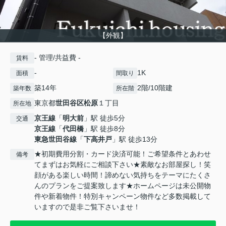
【外観】
- 管理/共益費 -
賃料
-
1K
面積
間取り
築14年
2階/10階建
築年数
所在階
東京都
世田谷区
松原
１丁目
所在地
京王線
「
明大前
」駅 徒歩5分
交通
京王線
「
代田橋
」駅 徒歩8分
東急世田谷線
「
下高井戸
」駅 徒歩13分
★初期費用分割・カード決済可能！ご希望条件とあわせ
備考
てまずはお気軽にご相談下さい★素敵なお部屋探し！笑
顔がある楽しい時間！諦めない気持ちをテーマにたくさ
んのプランをご提案致します★ホームページは未公開物
件や新着物件！特別キャンペーン物件など多数掲載して
いますので是非ご覧下さいませ！