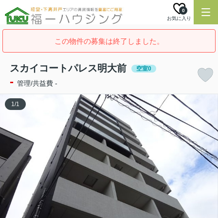
0
お気に入り
この物件の募集は終了しました。
スカイコートパレス明大前
空室0
-
管理/共益費 -
1
/
1