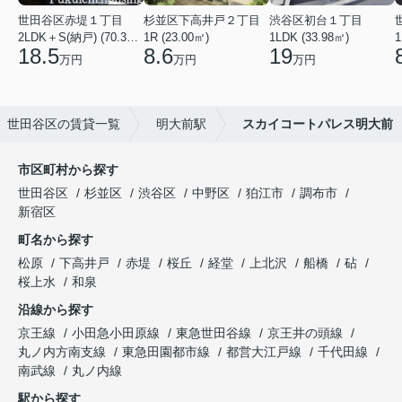
世田谷区赤堤１丁目
杉並区下高井戸２丁目
渋谷区初台１丁目
2LDK＋S(納戸) (70.38㎡)
1R (23.00㎡)
1LDK (33.98㎡)
1
18.5
8.6
19
万円
万円
万円
世田谷区の賃貸一覧
明大前駅
スカイコートパレス明大前
市区町村から探す
世田谷区
杉並区
渋谷区
中野区
狛江市
調布市
新宿区
町名から探す
松原
下高井戸
赤堤
桜丘
経堂
上北沢
船橋
砧
桜上水
和泉
沿線から探す
京王線
小田急小田原線
東急世田谷線
京王井の頭線
丸ノ内方南支線
東急田園都市線
都営大江戸線
千代田線
南武線
丸ノ内線
駅から探す