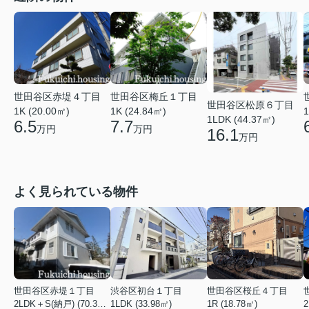
世田谷区赤堤４丁目
世田谷区梅丘１丁目
世田谷区松原６丁目
1K (20.00㎡)
1K (24.84㎡)
1
1LDK (44.37㎡)
6.5
7.7
万円
万円
16.1
万円
よく見られている物件
世田谷区赤堤１丁目
渋谷区初台１丁目
世田谷区桜丘４丁目
2LDK＋S(納戸) (70.38㎡)
1LDK (33.98㎡)
1R (18.78㎡)
2