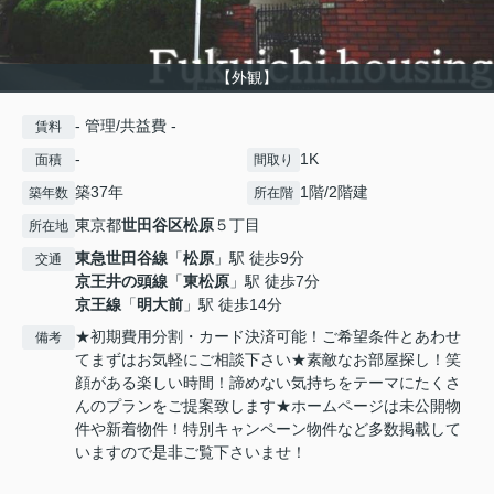
【外観】
- 管理/共益費 -
賃料
-
1K
面積
間取り
築37年
1階/2階建
築年数
所在階
東京都
世田谷区
松原
５丁目
所在地
東急世田谷線
「
松原
」駅 徒歩9分
交通
京王井の頭線
「
東松原
」駅 徒歩7分
京王線
「
明大前
」駅 徒歩14分
★初期費用分割・カード決済可能！ご希望条件とあわせ
備考
てまずはお気軽にご相談下さい★素敵なお部屋探し！笑
顔がある楽しい時間！諦めない気持ちをテーマにたくさ
んのプランをご提案致します★ホームページは未公開物
件や新着物件！特別キャンペーン物件など多数掲載して
いますので是非ご覧下さいませ！