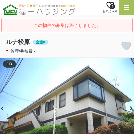
0
お気に入り
この物件の募集は終了しました。
ルナ松原
空室0
-
管理/共益費 -
1
/
3