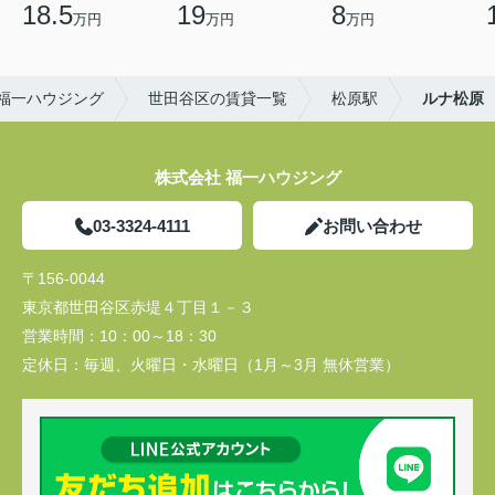
18.5
19
8
万円
万円
万円
福一ハウジング
世田谷区の賃貸一覧
松原駅
ルナ松原
株式会社 福一ハウジング
03-3324-4111
お問い合わせ
〒156-0044
東京都世田谷区赤堤４丁目１－３
営業時間：
10：00～18：30
定休日：
毎週、火曜日・水曜日（1月～3月 無休営業）