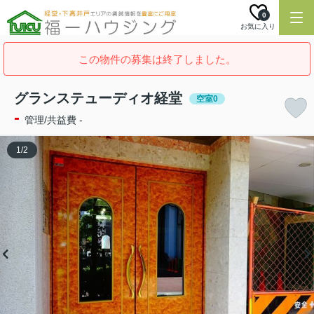
0
お気に入り
この物件の募集は終了しました。
グランステューディオ経堂
空室0
-
管理/共益費 -
1
/
2