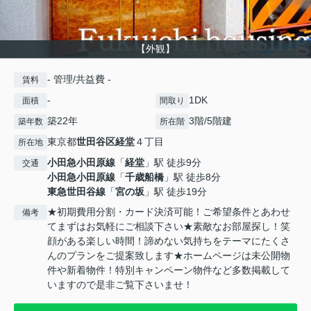
【外観】
- 管理/共益費 -
賃料
-
1DK
面積
間取り
築22年
3階/5階建
築年数
所在階
東京都
世田谷区
経堂
４丁目
所在地
小田急小田原線
「
経堂
」駅 徒歩9分
交通
小田急小田原線
「
千歳船橋
」駅 徒歩8分
東急世田谷線
「
宮の坂
」駅 徒歩19分
★初期費用分割・カード決済可能！ご希望条件とあわせ
備考
てまずはお気軽にご相談下さい★素敵なお部屋探し！笑
顔がある楽しい時間！諦めない気持ちをテーマにたくさ
んのプランをご提案致します★ホームページは未公開物
件や新着物件！特別キャンペーン物件など多数掲載して
いますので是非ご覧下さいませ！