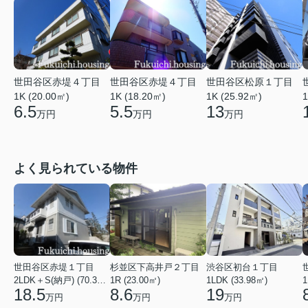
世田谷区赤堤４丁目
世田谷区赤堤４丁目
世田谷区松原１丁目
1K (20.00㎡)
1K (18.20㎡)
1K (25.92㎡)
1
6.5
5.5
13
万円
万円
万円
よく見られている物件
世田谷区赤堤１丁目
杉並区下高井戸２丁目
渋谷区初台１丁目
2LDK＋S(納戸) (70.38㎡)
1R (23.00㎡)
1LDK (33.98㎡)
1
18.5
8.6
19
万円
万円
万円