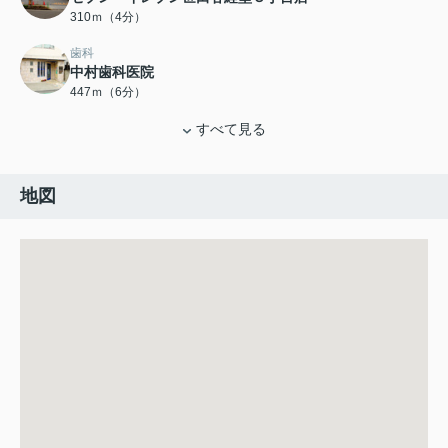
310ｍ（4分）
歯科
中村歯科医院
447ｍ（6分）
すべて見る
地図