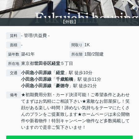
【外観】
- 管理/共益費 -
賃料
-
1K
面積
間取り
築41年
1階/2階建
築年数
所在階
東京都
世田谷区
経堂
５丁目
所在地
小田急小田原線
「
経堂
」駅 徒歩10分
交通
小田急小田原線
「
千歳船橋
」駅 徒歩11分
小田急小田原線
「
豪徳寺
」駅 徒歩21分
★初期費用分割・カード決済可能！ご希望条件とあわせ
備考
てまずはお気軽にご相談下さい★素敵なお部屋探し！笑
顔がある楽しい時間！諦めない気持ちをテーマにたくさ
んのプランをご提案致します★ホームページは未公開物
件や新着物件！特別キャンペーン物件など多数掲載して
いますので是非ご覧下さいませ！