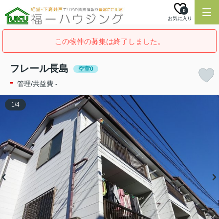
0
お気に入り
この物件の募集は終了しました。
フレール長島
空室0
-
管理/共益費 -
1
/
4