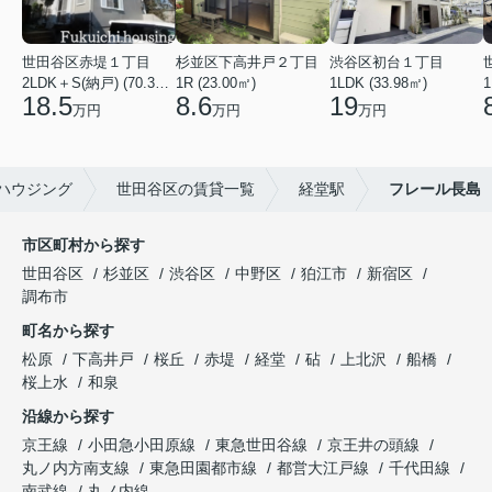
世田谷区赤堤１丁目
杉並区下高井戸２丁目
渋谷区初台１丁目
2LDK＋S(納戸) (70.38㎡)
1R (23.00㎡)
1LDK (33.98㎡)
1
18.5
8.6
19
万円
万円
万円
ハウジング
世田谷区の賃貸一覧
経堂駅
フレール長島
市区町村から探す
世田谷区
杉並区
渋谷区
中野区
狛江市
新宿区
調布市
町名から探す
松原
下高井戸
桜丘
赤堤
経堂
砧
上北沢
船橋
桜上水
和泉
沿線から探す
京王線
小田急小田原線
東急世田谷線
京王井の頭線
丸ノ内方南支線
東急田園都市線
都営大江戸線
千代田線
南武線
丸ノ内線