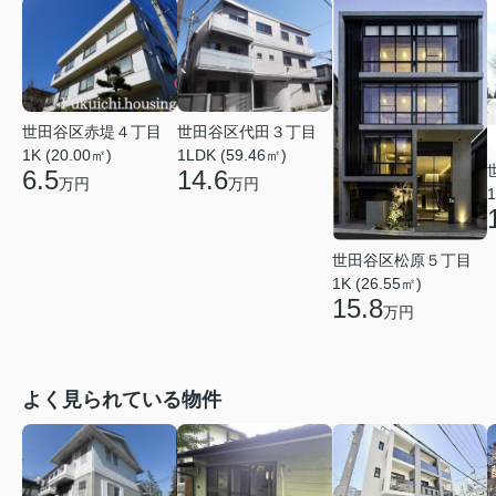
世田谷区赤堤４丁目
世田谷区代田３丁目
1K (20.00㎡)
1LDK (59.46㎡)
6.5
14.6
万円
万円
1
世田谷区松原５丁目
1K (26.55㎡)
15.8
万円
よく見られている物件