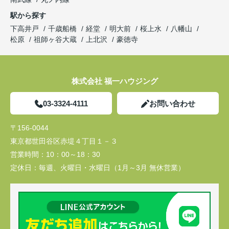
駅から探す
下高井戸
千歳船橋
経堂
明大前
桜上水
八幡山
松原
祖師ヶ谷大蔵
上北沢
豪徳寺
株式会社 福一ハウジング
03-3324-4111
お問い合わせ
〒156-0044
東京都世田谷区赤堤４丁目１－３
営業時間：
10：00～18：30
定休日：
毎週、火曜日・水曜日（1月～3月 無休営業）