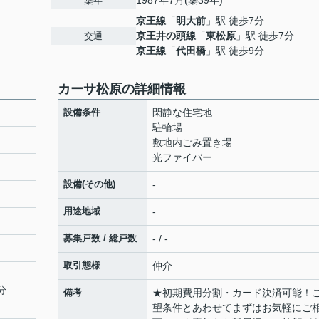
1987年7月(築39年)
築年
京王線
「
明大前
」駅 徒歩7分
京王井の頭線
「
東松原
」駅 徒歩7分
交通
京王線
「
代田橋
」駅 徒歩9分
カーサ松原の詳細情報
設備条件
閑静な住宅地
駐輪場
敷地内ごみ置き場
光ファイバー
設備(その他)
-
用途地域
-
募集戸数 / 総戸数
- / -
取引態様
仲介
分
備考
★初期費用分割・カード決済可能！
望条件とあわせてまずはお気軽にご