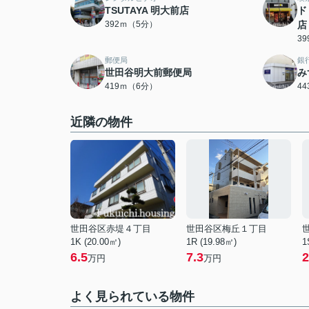
TSUTAYA 明大前店
ド
392ｍ（5分）
店
3
郵便局
銀
世田谷明大前郵便局
み
419ｍ（6分）
4
近隣の物件
世田谷区赤堤４丁目
世田谷区梅丘１丁目
1K (20.00㎡)
1R (19.98㎡)
1
6.5
7.3
2
万円
万円
よく見られている物件