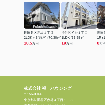
世田谷区赤堤１丁目
渋谷区初台１丁目
世田
2LDK＋S(納戸) (70.38㎡)
1LDK (33.98㎡)
1R (
18.5
19
8
万円
万円
万
株式会社 福一ハウジング
〒156-0044
東京都世田谷区赤堤４丁目１－３