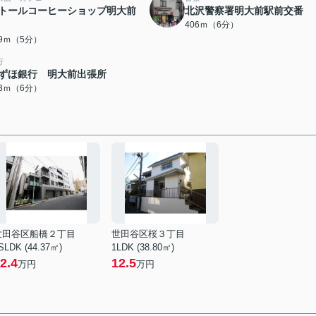
トールコーヒーショップ明大前
北沢警察署明大前駅前交番
406ｍ（6分）
99ｍ（5分）
行
ずほ銀行 明大前出張所
43ｍ（6分）
世田谷区船橋２丁目
世田谷区桜３丁目
SLDK (44.37㎡)
1LDK (38.80㎡)
2.4
12.5
万円
万円