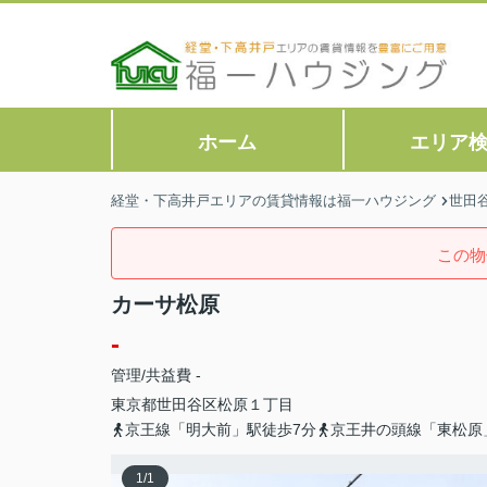
ホーム
エリア
経堂・下高井戸エリアの賃貸情報は福一ハウジング
世田
この物
カーサ松原
-
管理/共益費 -
東京都
世田谷区
松原
１丁目
京王線「明大前」駅徒歩7分
京王井の頭線「東松原
1
/
1