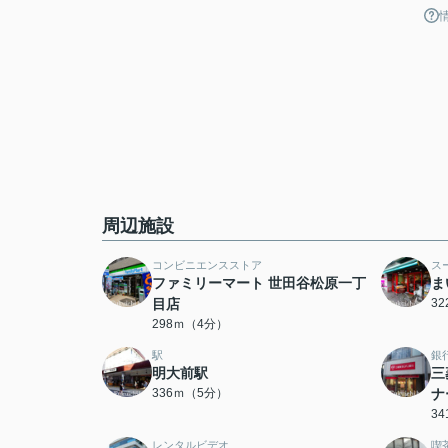
周辺施設
コンビニエンスストア
ス
ファミリーマート 世田谷松原一丁
ま
目店
3
298ｍ（4分）
駅
銀
明大前駅
三
336ｍ（5分）
ナ
3
レンタルビデオ
喫