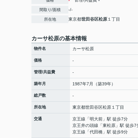
-
管理/共益費
-
価格
-/-
間取り/面積
東京都
世田谷区
松原
１丁目
所在地
カーサ松原の基本情報
物件名
カーサ松原
価格
-
管理/共益費
-
築年月
1987年7月（築39年）
総戸数
-
所在地
東京都
世田谷区
松原
１丁目
交通
京王線
「
明大前
」駅 徒歩7分
京王井の頭線
「
東松原
」駅 徒歩7
京王線
「
代田橋
」駅 徒歩9分