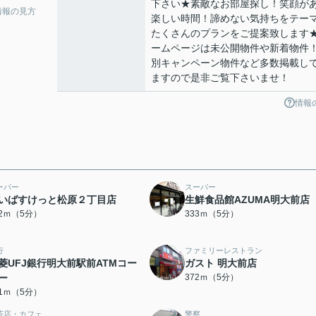
下さい★素敵なお部屋探し！笑顔が
情報の見方
楽しい時間！諦めない気持ちをテー
たくさんのプランをご提案致します
ームページは未公開物件や新着物件
別キャンペーン物件など多数掲載し
ますので是非ご覧下さいませ！
情報
ーパー
スーパー
いばすけっと松原２丁目店
生鮮食品館AZUMA明大前店
22ｍ（5分）
333ｍ（5分）
行
ファミリーレストラン
菱UFJ銀行明大前駅前ATMコー
ガスト 明大前店
ー
372ｍ（5分）
41ｍ（5分）
茶店・カフェ
警察