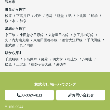
調布市
町名から探す
松原
下高井戸
桜丘
赤堤
経堂
砧
上北沢
船橋
桜上水
和泉
沿線から探す
京王線
小田急小田原線
東急世田谷線
京王井の頭線
丸ノ内方南支線
東急田園都市線
都営大江戸線
千代田線
南武線
丸ノ内線
駅から探す
千歳船橋
下高井戸
経堂
明大前
桜上水
八幡山
松原
上北沢
祖師ヶ谷大蔵
豪徳寺
株式会社 福一ハウジング
03-3324-4111
お問い合わせ
〒156-0044