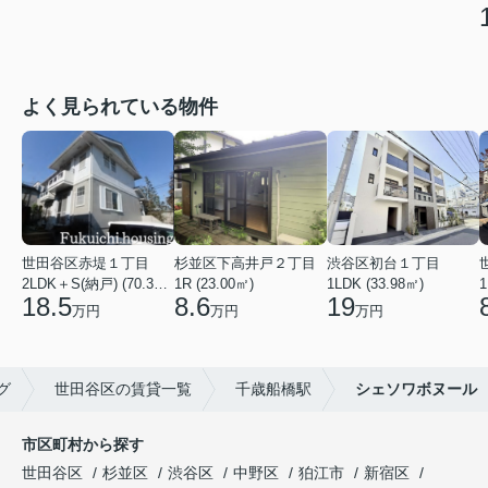
よく見られている物件
世田谷区赤堤１丁目
杉並区下高井戸２丁目
渋谷区初台１丁目
2LDK＋S(納戸) (70.38㎡)
1R (23.00㎡)
1LDK (33.98㎡)
1
18.5
8.6
19
万円
万円
万円
グ
世田谷区の賃貸一覧
千歳船橋駅
シェソワボヌール
市区町村から探す
世田谷区
杉並区
渋谷区
中野区
狛江市
新宿区