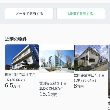
メールで共有する
LINEで共有する
近隣の物件
世田谷区赤堤４丁目
世田谷区梅丘１丁目
1K (20.00㎡)
1DK (23.64㎡)
世田谷区砧２丁目
6.5
8
万円
万円
1LDK (34.57㎡)
15.1
万円
1