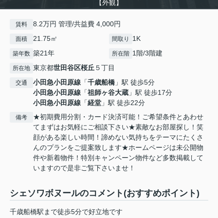
【外観】
8.2万円 管理/共益費 4,000円
賃料
21.75㎡
1K
面積
間取り
築21年
1階/3階建
築年数
所在階
東京都
世田谷区
桜丘
５丁目
所在地
小田急小田原線
「
千歳船橋
」駅 徒歩5分
交通
小田急小田原線
「
祖師ヶ谷大蔵
」駅 徒歩17分
小田急小田原線
「
経堂
」駅 徒歩22分
★初期費用分割・カード決済可能！ご希望条件とあわせ
備考
てまずはお気軽にご相談下さい★素敵なお部屋探し！笑
顔がある楽しい時間！諦めない気持ちをテーマにたくさ
んのプランをご提案致します★ホームページは未公開物
件や新着物件！特別キャンペーン物件など多数掲載して
いますので是非ご覧下さいませ！
シェソワボヌールのコメント(おすすめポイント)
千歳船橋駅まで徒歩5分で好立地です