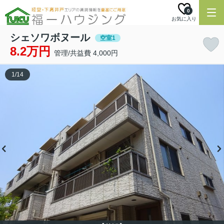
0
お気に入り
シェソワボヌール
空室1
8.2万円
管理/共益費 4,000円
1
/
14