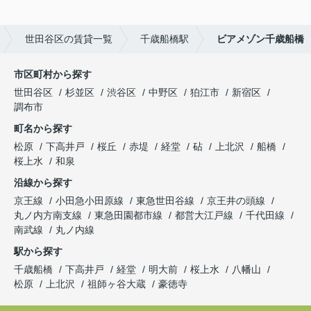
世田谷区の賃貸一覧
千歳船橋駅
ビアメゾン千歳船橋
市区町村から探す
世田谷区
杉並区
渋谷区
中野区
狛江市
新宿区
調布市
町名から探す
松原
下高井戸
桜丘
赤堤
経堂
砧
上北沢
船橋
桜上水
和泉
沿線から探す
京王線
小田急小田原線
東急世田谷線
京王井の頭線
丸ノ内方南支線
東急田園都市線
都営大江戸線
千代田線
南武線
丸ノ内線
駅から探す
千歳船橋
下高井戸
経堂
明大前
桜上水
八幡山
松原
上北沢
祖師ヶ谷大蔵
豪徳寺