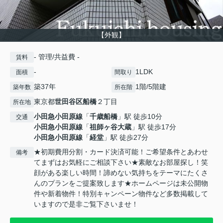
【外観】
- 管理/共益費 -
賃料
-
1LDK
面積
間取り
築37年
1階/5階建
築年数
所在階
東京都
世田谷区
船橋
２丁目
所在地
小田急小田原線
「
千歳船橋
」駅 徒歩10分
交通
小田急小田原線
「
祖師ヶ谷大蔵
」駅 徒歩17分
小田急小田原線
「
経堂
」駅 徒歩27分
★初期費用分割・カード決済可能！ご希望条件とあわせ
備考
てまずはお気軽にご相談下さい★素敵なお部屋探し！笑
顔がある楽しい時間！諦めない気持ちをテーマにたくさ
んのプランをご提案致します★ホームページは未公開物
件や新着物件！特別キャンペーン物件など多数掲載して
いますので是非ご覧下さいませ！