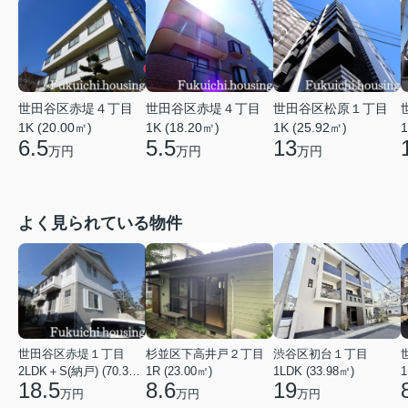
世田谷区赤堤４丁目
世田谷区赤堤４丁目
世田谷区松原１丁目
1K (20.00㎡)
1K (18.20㎡)
1K (25.92㎡)
1
6.5
5.5
13
万円
万円
万円
よく見られている物件
世田谷区赤堤１丁目
杉並区下高井戸２丁目
渋谷区初台１丁目
2LDK＋S(納戸) (70.38㎡)
1R (23.00㎡)
1LDK (33.98㎡)
1
18.5
8.6
19
万円
万円
万円