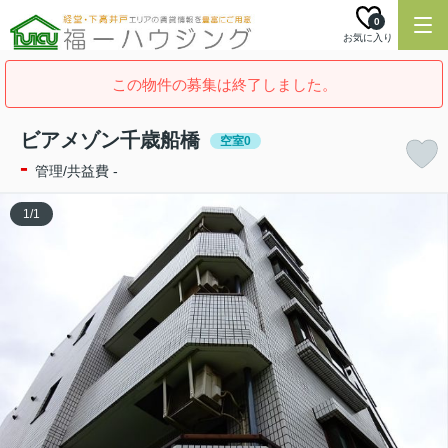
0
お気に入り
この物件の募集は終了しました。
ビアメゾン千歳船橋
空室0
-
管理/共益費 -
1
/
1