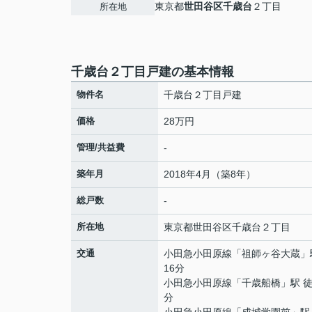
東京都
世田谷区
千歳台
２丁目
所在地
千歳台２丁目戸建の基本情報
物件名
千歳台２丁目戸建
価格
28万円
管理/共益費
-
築年月
2018年4月（築8年）
総戸数
-
所在地
東京都
世田谷区
千歳台
２丁目
交通
小田急小田原線
「
祖師ヶ谷大蔵
」
16分
小田急小田原線
「
千歳船橋
」駅 徒
分