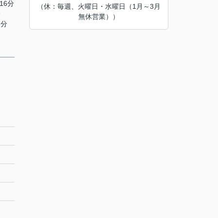
16分
（休：毎週、火曜日・水曜日（1月～3月
分
無休営業））
8分