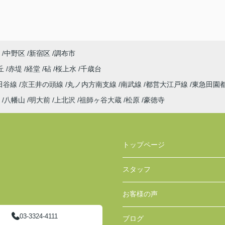
中野区
新宿区
調布市
丘
赤堤
経堂
砧
桜上水
千歳台
田谷線
京王井の頭線
丸ノ内方南支線
南武線
都営大江戸線
東急田園
八幡山
明大前
上北沢
祖師ヶ谷大蔵
松原
豪徳寺
トップページ
スタッフ
お客様の声
03-3324-4111
ブログ