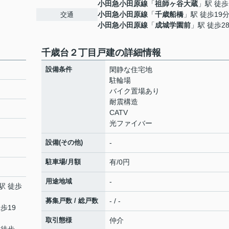
小田急小田原線
「
祖師ヶ谷大蔵
」駅 徒歩
小田急小田原線
「
千歳船橋
」駅 徒歩19
交通
小田急小田原線
「
成城学園前
」駅 徒歩2
千歳台２丁目戸建の詳細情報
設備条件
閑静な住宅地
駐輪場
バイク置場あり
耐震構造
CATV
光ファイバー
設備(その他)
-
駐車場/月額
有/0円
用途地域
-
駅 徒歩
募集戸数 / 総戸数
- / -
歩19
取引態様
仲介