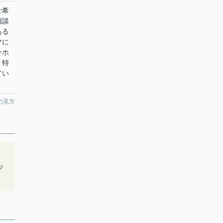
ご希
相談
ある
マに
★ホ
！特
てい
の見方
ッ