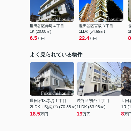
世田谷区赤堤４丁目
世田谷区宮坂３丁目
1K (20.00㎡)
1LDK (54.65㎡)
1
6.5
22.4
8
万円
万円
よく見られている物件
世田谷区赤堤１丁目
渋谷区初台１丁目
世田
2LDK＋S(納戸) (70.38㎡)
1LDK (33.98㎡)
1R (
18.5
19
8
万円
万円
万