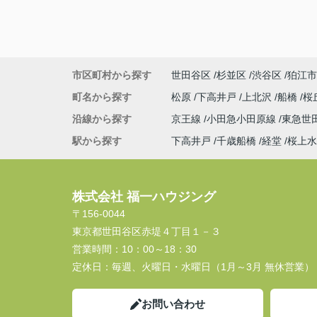
市区町村から探す
世田谷区
杉並区
渋谷区
狛江市
町名から探す
松原
下高井戸
上北沢
船橋
桜
沿線から探す
京王線
小田急小田原線
東急世
駅から探す
下高井戸
千歳船橋
経堂
桜上水
株式会社 福一ハウジング
〒156-0044
東京都世田谷区赤堤４丁目１－３
営業時間：
10：00～18：30
定休日：
毎週、火曜日・水曜日（1月～3月 無休営業）
お問い合わせ