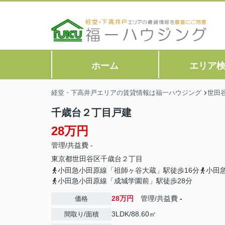
ホーム
エリア
経堂・下高井戸エリアの賃貸情報は福一ハウジング
世田
千歳台２丁目戸建
28万円
管理/共益費 -
東京都
世田谷区
千歳台
２丁目
小田急小田原線「祖師ヶ谷大蔵」駅徒歩16分
小田
小田急小田原線「成城学園前」駅徒歩28分
28万円
管理/共益費
-
価格
3LDK/88.60㎡
間取り/面積