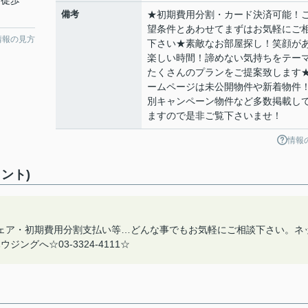
 徒歩
備考
★初期費用分割・カード決済可能！
望条件とあわせてまずはお気軽にご
情報の見方
下さい★素敵なお部屋探し！笑顔が
楽しい時間！諦めない気持ちをテー
たくさんのプランをご提案致します
ームページは未公開物件や新着物件
別キャンペーン物件など多数掲載し
ますので是非ご覧下さいませ！
情報
ント)
ェア・初期費用分割支払い等…どんな事でもお気軽にご相談下さい。ネ
グへ☆03-3324-4111☆