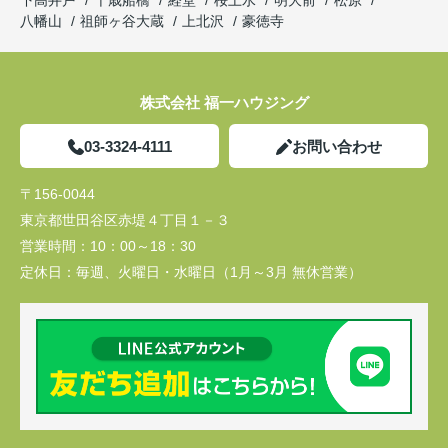
下高井戸
千歳船橋
経堂
桜上水
明大前
松原
八幡山
祖師ヶ谷大蔵
上北沢
豪徳寺
株式会社 福一ハウジング
03-3324-4111
お問い合わせ
〒156-0044
東京都世田谷区赤堤４丁目１－３
営業時間：
10：00～18：30
定休日：
毎週、火曜日・水曜日（1月～3月 無休営業）