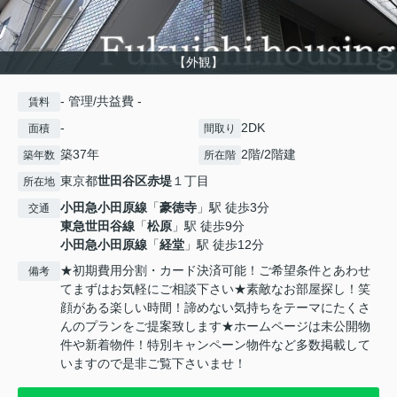
【外観】
- 管理/共益費 -
賃料
-
2DK
面積
間取り
築37年
2階/2階建
築年数
所在階
東京都
世田谷区
赤堤
１丁目
所在地
小田急小田原線
「
豪徳寺
」駅 徒歩3分
交通
東急世田谷線
「
松原
」駅 徒歩9分
小田急小田原線
「
経堂
」駅 徒歩12分
★初期費用分割・カード決済可能！ご希望条件とあわせ
備考
てまずはお気軽にご相談下さい★素敵なお部屋探し！笑
顔がある楽しい時間！諦めない気持ちをテーマにたくさ
んのプランをご提案致します★ホームページは未公開物
件や新着物件！特別キャンペーン物件など多数掲載して
いますので是非ご覧下さいませ！