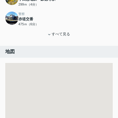
299ｍ（4分）
警察
赤堤交番
475ｍ（6分）
すべて見る
地図