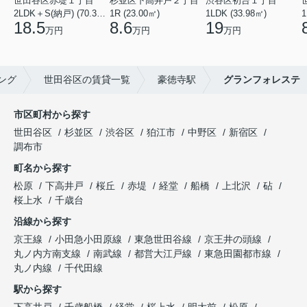
世田谷区赤堤１丁目
杉並区下高井戸２丁目
渋谷区初台１丁目
2LDK＋S(納戸) (70.38㎡)
1R (23.00㎡)
1LDK (33.98㎡)
1
18.5
8.6
19
万円
万円
万円
ング
世田谷区の賃貸一覧
豪徳寺駅
グランフォレステ
市区町村から探す
世田谷区
杉並区
渋谷区
狛江市
中野区
新宿区
調布市
町名から探す
松原
下高井戸
桜丘
赤堤
経堂
船橋
上北沢
砧
桜上水
千歳台
沿線から探す
京王線
小田急小田原線
東急世田谷線
京王井の頭線
丸ノ内方南支線
南武線
都営大江戸線
東急田園都市線
丸ノ内線
千代田線
駅から探す