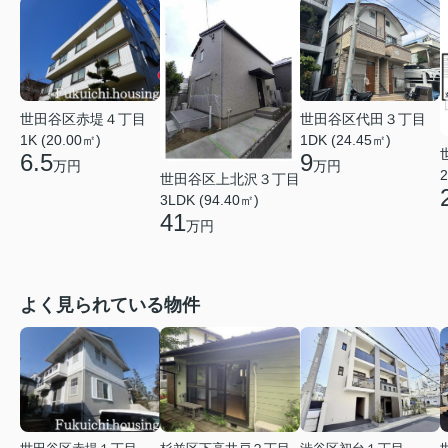
世田谷区赤堤４丁目
世田谷区代田３丁目
1K (20.00㎡)
1DK (24.45㎡)
6.5
9
万円
万円
2
世田谷区上北沢３丁目
3LDK (94.40㎡)
41
万円
よく見られている物件