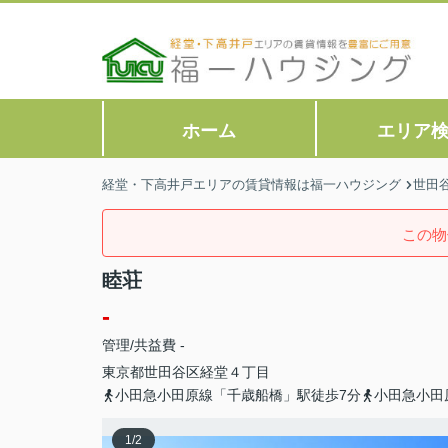
ホーム
エリア
経堂・下高井戸エリアの賃貸情報は福一ハウジング
世田
この物
睦荘
-
管理/共益費 -
東京都
世田谷区
経堂
４丁目
小田急小田原線「千歳船橋」駅徒歩7分
小田急小田
1
/
2