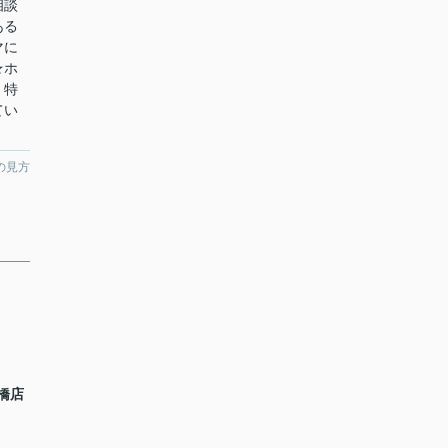
相談
ある
マに
★ホ
！特
てい
の見方
橋店