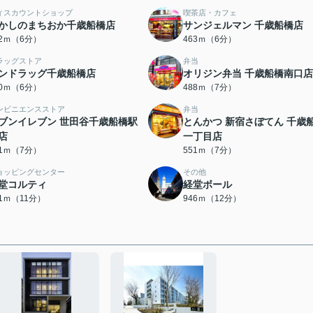
ィスカウントショップ
喫茶店・カフェ
かしのまちおか千歳船橋店
サンジェルマン 千歳船橋店
62ｍ（6分）
463ｍ（6分）
ラッグストア
弁当
ンドラッグ千歳船橋店
オリジン弁当 千歳船橋南口店
80ｍ（6分）
488ｍ（7分）
ンビニエンスストア
弁当
ブンイレブン 世田谷千歳船橋駅
とんかつ 新宿さぼてん 千歳
店
一丁目店
31ｍ（7分）
551ｍ（7分）
ョッピングセンター
その他
堂コルティ
経堂ボール
01ｍ（11分）
946ｍ（12分）