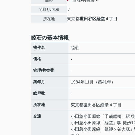
-
管理/共益費
-
価格
-/-
間取り/面積
東京都
世田谷区
経堂
４丁目
所在地
睦荘の基本情報
物件名
睦荘
価格
-
管理/共益費
-
築年月
1984年11月（築41年）
総戸数
-
所在地
東京都
世田谷区
経堂
４丁目
交通
小田急小田原線
「
千歳船橋
」駅 
小田急小田原線
「
経堂
」駅 徒歩1
小田急小田原線
「
祖師ヶ谷大蔵
」