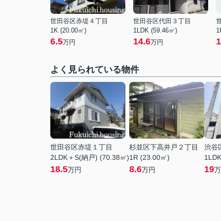
世田谷区赤堤４丁目
世田谷区代田３丁目
1K (20.00㎡)
1LDK (59.46㎡)
1
6.5
14.6
1
万円
万円
よく見られている物件
世田谷区赤堤１丁目
杉並区下高井戸２丁目
渋谷
2LDK＋S(納戸) (70.38㎡)
1R (23.00㎡)
1LDK
18.5
8.6
19
万円
万円
万