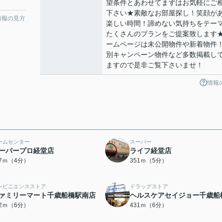
望条件とあわせてまずはお気軽にご
下さい★素敵なお部屋探し！笑顔が
情報の見方
楽しい時間！諦めない気持ちをテー
たくさんのプランをご提案致します
ームページは未公開物件や新着物件
別キャンペーン物件など多数掲載し
ますので是非ご覧下さいませ！
情報
ームセンター
スーパー
ーバープロ経堂店
ライフ経堂店
47ｍ（4分）
351ｍ（5分）
ンビニエンスストア
ドラッグストア
ァミリーマート千歳船橋駅南店
ヘルスケアセイジョー千歳船
22ｍ（6分）
431ｍ（6分）