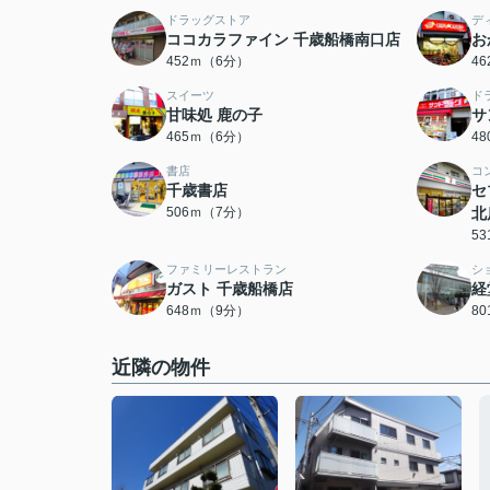
ドラッグストア
デ
ココカラファイン 千歳船橋南口店
お
452ｍ（6分）
4
スイーツ
ド
甘味処 鹿の子
サ
465ｍ（6分）
4
書店
コ
千歳書店
セ
506ｍ（7分）
北
5
ファミリーレストラン
シ
ガスト 千歳船橋店
経
648ｍ（9分）
8
近隣の物件