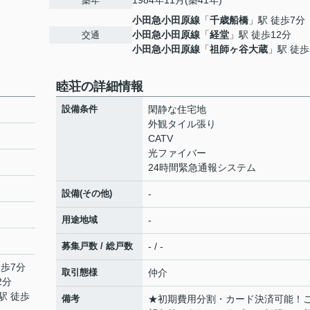
1984年11月(築41年)
築年
小田急小田原線
「
千歳船橋
」駅 徒歩7分
小田急小田原線
「
経堂
」駅 徒歩12分
交通
小田急小田原線
「
祖師ヶ谷大蔵
」駅 徒歩
睦荘の詳細情報
設備条件
閑静な住宅地
外観タイル張り
CATV
光ファイバー
24時間緊急通報システム
設備(その他)
-
用途地域
-
募集戸数 / 総戸数
- / -
徒歩7分
取引態様
仲介
2分
駅 徒歩
備考
★初期費用分割・カード決済可能！