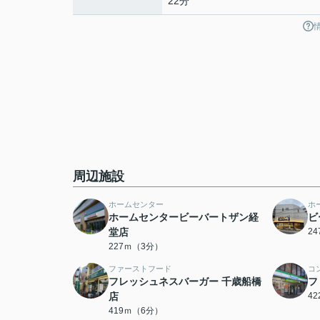
22分
周辺施設
ホームセンター
ホ
ホームセンタービーバートザン経
ビ
堂店
2
227ｍ（3分）
ファーストフード
コ
フレッシュネスバーガー 千歳船橋
フ
店
4
419ｍ（6分）