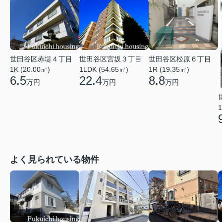
世田谷区赤堤４丁目
世田谷区宮坂３丁目
世田谷区松原６丁目
1K (20.00㎡)
1LDK (54.65㎡)
1R (19.35㎡)
6.5
22.4
8.8
万円
万円
万円
1
よく見られている物件