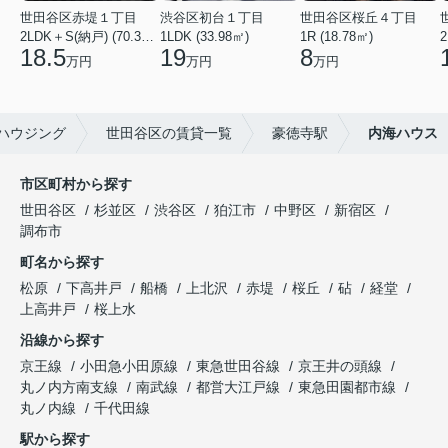
世田谷区赤堤１丁目
渋谷区初台１丁目
世田谷区桜丘４丁目
2LDK＋S(納戸) (70.38㎡)
1LDK (33.98㎡)
1R (18.78㎡)
2
18.5
19
8
万円
万円
万円
ハウジング
世田谷区の賃貸一覧
豪徳寺駅
内海ハウス
市区町村から探す
世田谷区
杉並区
渋谷区
狛江市
中野区
新宿区
調布市
町名から探す
松原
下高井戸
船橋
上北沢
赤堤
桜丘
砧
経堂
上高井戸
桜上水
沿線から探す
京王線
小田急小田原線
東急世田谷線
京王井の頭線
丸ノ内方南支線
南武線
都営大江戸線
東急田園都市線
丸ノ内線
千代田線
駅から探す