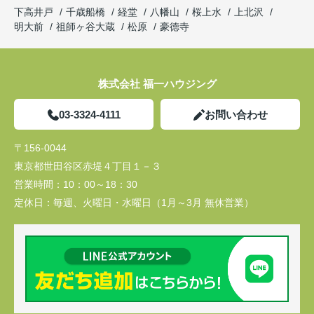
下高井戸
千歳船橋
経堂
八幡山
桜上水
上北沢
明大前
祖師ヶ谷大蔵
松原
豪徳寺
株式会社 福一ハウジング
03-3324-4111
お問い合わせ
〒156-0044
東京都世田谷区赤堤４丁目１－３
営業時間：
10：00～18：30
定休日：
毎週、火曜日・水曜日（1月～3月 無休営業）