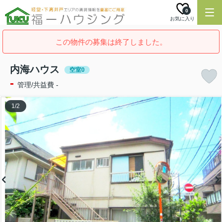
0
お気に入り
この物件の募集は終了しました。
内海ハウス
空室0
-
管理/共益費 -
1
/
2