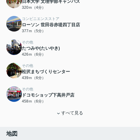
日本大学 文理学部キャンパス
320ｍ（4分）
コンビニエンスストア
ローソン 世田谷赤堤四丁目店
377ｍ（5分）
その他
たつみや(たいやき)
426ｍ（6分）
その他
松沢まちづくりセンター
439ｍ（6分）
その他
ドコモショップ下高井戸店
458ｍ（6分）
すべて見る
地図