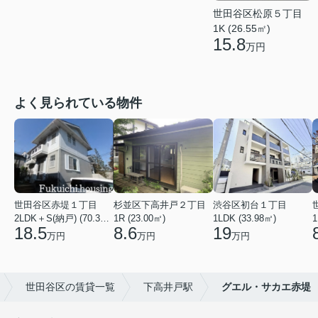
世田谷区松原５丁目
1K (26.55㎡)
15.8
万円
よく見られている物件
世田谷区赤堤１丁目
杉並区下高井戸２丁目
渋谷区初台１丁目
2LDK＋S(納戸) (70.38㎡)
1R (23.00㎡)
1LDK (33.98㎡)
1
18.5
8.6
19
万円
万円
万円
世田谷区の賃貸一覧
下高井戸駅
グエル・サカエ赤堤