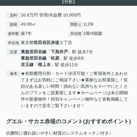
【外観】
16.8万円 管理/共益費 10,000円
賃料
49.08㎡
1LDK
面積
間取り
築7年
1階/4階建
築年数
所在階
東京都
世田谷区
赤堤
５丁目
所在地
東急世田谷線
「
下高井戸
」駅 徒歩7分
交通
東急世田谷線
「
松原
」駅 徒歩8分
京王線
「
桜上水
」駅 徒歩11分
★初期費用分割・カード決済可能！ご希望条件とあわせ
備考
てまずはお気軽にご相談下さい★素敵なお部屋探し！笑
顔がある楽しい時間！諦めない気持ちをテーマにたくさ
んのプランをご提案致します★ホームページは未公開物
件や新着物件！特別キャンペーン物件など多数掲載して
いますので是非ご覧下さいませ！
グエル・サカエ赤堤のコメント(おすすめポイント)
抗菌性に優れ扱いやすい材質のシステムキッチン付き♪