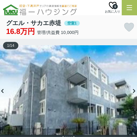
0
お気に入り
グエル・サカエ赤堤
空室1
16.8万円
管理/共益費 10,000円
1
/
14