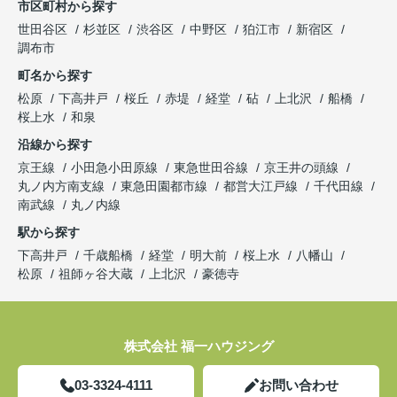
市区町村から探す
世田谷区
杉並区
渋谷区
中野区
狛江市
新宿区
調布市
町名から探す
松原
下高井戸
桜丘
赤堤
経堂
砧
上北沢
船橋
桜上水
和泉
沿線から探す
京王線
小田急小田原線
東急世田谷線
京王井の頭線
丸ノ内方南支線
東急田園都市線
都営大江戸線
千代田線
南武線
丸ノ内線
駅から探す
下高井戸
千歳船橋
経堂
明大前
桜上水
八幡山
松原
祖師ヶ谷大蔵
上北沢
豪徳寺
株式会社 福一ハウジング
03-3324-4111
お問い合わせ