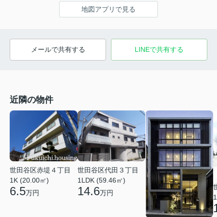
地図アプリで見る
メールで共有する
LINEで共有する
近隣の物件
世田谷区赤堤４丁目
世田谷区代田３丁目
1K (20.00㎡)
1LDK (59.46㎡)
6.5
14.6
万円
万円
1