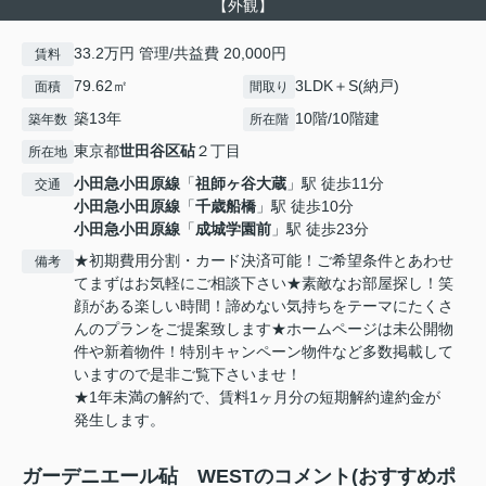
【外観】
33.2万円 管理/共益費 20,000円
賃料
79.62㎡
3LDK＋S(納戸)
面積
間取り
築13年
10階/10階建
築年数
所在階
東京都
世田谷区
砧
２丁目
所在地
小田急小田原線
「
祖師ヶ谷大蔵
」駅 徒歩11分
交通
小田急小田原線
「
千歳船橋
」駅 徒歩10分
小田急小田原線
「
成城学園前
」駅 徒歩23分
★初期費用分割・カード決済可能！ご希望条件とあわせ
備考
てまずはお気軽にご相談下さい★素敵なお部屋探し！笑
顔がある楽しい時間！諦めない気持ちをテーマにたくさ
んのプランをご提案致します★ホームページは未公開物
件や新着物件！特別キャンペーン物件など多数掲載して
いますので是非ご覧下さいませ！
★1年未満の解約で、賃料1ヶ月分の短期解約違約金が
発生します。
ガーデニエール砧 WESTのコメント(おすすめポ