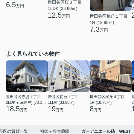
世田谷区桜３丁目
6.5
万円
1LDK (38.80㎡)
2
12.5
世田谷区梅丘１丁目
万円
1R (19.98㎡)
7.3
万円
よく見られている物件
世田谷区赤堤１丁目
渋谷区初台１丁目
世田谷区桜丘４丁目
2LDK＋S(納戸) (70.38㎡)
1LDK (33.98㎡)
1R (18.78㎡)
2
18.5
19
8
万円
万円
万円
谷区の賃貸一覧
祖師ヶ谷大蔵駅
ガーデニエール砧 WEST