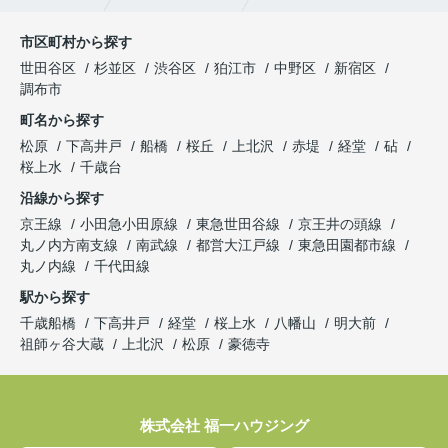
市区町村から探す
世田谷区
杉並区
渋谷区
狛江市
中野区
新宿区
調布市
町名から探す
松原
下高井戸
船橋
桜丘
上北沢
赤堤
経堂
砧
桜上水
千歳台
沿線から探す
京王線
小田急小田原線
東急世田谷線
京王井の頭線
丸ノ内方南支線
南武線
都営大江戸線
東急田園都市線
丸ノ内線
千代田線
駅から探す
千歳船橋
下高井戸
経堂
桜上水
八幡山
明大前
祖師ヶ谷大蔵
上北沢
松原
豪徳寺
株式会社 福一ハウジング