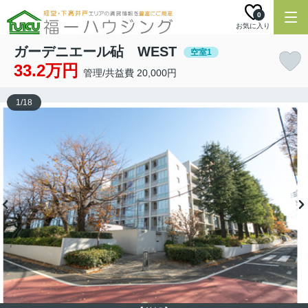
0
お気に入り
ガーデニエール砧 WEST
空室1
33.2万円
管理/共益費 20,000円
1
/
18