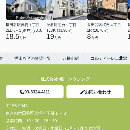
世田谷区赤堤１丁目
渋谷区初台１丁目
世田谷区桜丘４丁目
2LDK＋S(納戸) (70.38㎡)
1LDK (33.98㎡)
1R (18.78㎡)
2
18.5
19
8
万円
万円
万円
グ
世田谷区の賃貸一覧
八幡山駅
コルティーレ上北沢
株式会社 福一ハウジング
03-3324-4111
お問い合わせ
〒156-0044
東京都世田谷区赤堤４丁目１－３
営業時間：
10：00～18：30
定休日：
毎週、火曜日・水曜日（1月～3月 無休営業）