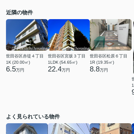
近隣の物件
世田谷区赤堤４丁目
世田谷区宮坂３丁目
世田谷区松原６丁目
1K (20.00㎡)
1LDK (54.65㎡)
1R (19.35㎡)
6.5
22.4
8.8
万円
万円
万円
1
よく見られている物件