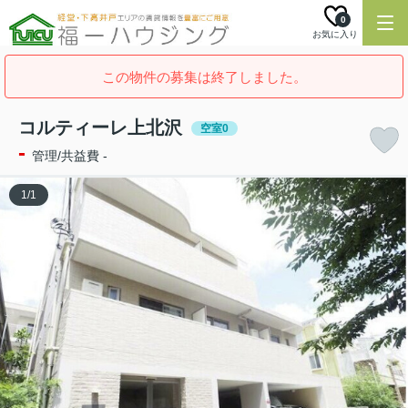
0
お気に入り
この物件の募集は終了しました。
コルティーレ上北沢
空室0
-
管理/共益費 -
1
/
1