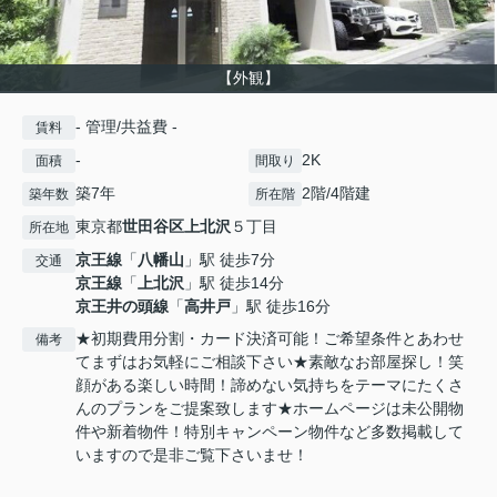
【外観】
- 管理/共益費 -
賃料
-
2K
面積
間取り
築7年
2階/4階建
築年数
所在階
東京都
世田谷区
上北沢
５丁目
所在地
京王線
「
八幡山
」駅 徒歩7分
交通
京王線
「
上北沢
」駅 徒歩14分
京王井の頭線
「
高井戸
」駅 徒歩16分
★初期費用分割・カード決済可能！ご希望条件とあわせ
備考
てまずはお気軽にご相談下さい★素敵なお部屋探し！笑
顔がある楽しい時間！諦めない気持ちをテーマにたくさ
んのプランをご提案致します★ホームページは未公開物
件や新着物件！特別キャンペーン物件など多数掲載して
いますので是非ご覧下さいませ！