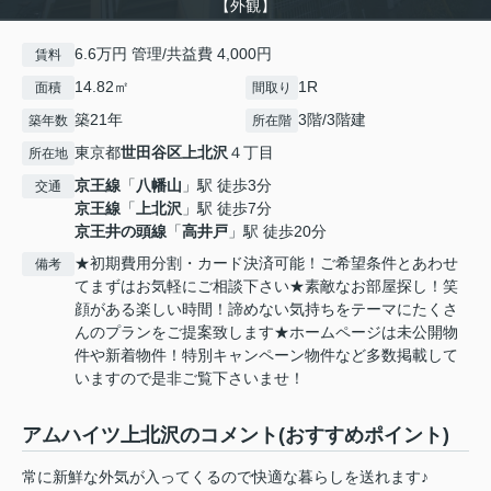
【外観】
6.6万円 管理/共益費 4,000円
賃料
14.82㎡
1R
面積
間取り
築21年
3階/3階建
築年数
所在階
東京都
世田谷区
上北沢
４丁目
所在地
京王線
「
八幡山
」駅 徒歩3分
交通
京王線
「
上北沢
」駅 徒歩7分
京王井の頭線
「
高井戸
」駅 徒歩20分
★初期費用分割・カード決済可能！ご希望条件とあわせ
備考
てまずはお気軽にご相談下さい★素敵なお部屋探し！笑
顔がある楽しい時間！諦めない気持ちをテーマにたくさ
んのプランをご提案致します★ホームページは未公開物
件や新着物件！特別キャンペーン物件など多数掲載して
いますので是非ご覧下さいませ！
アムハイツ上北沢のコメント(おすすめポイント)
常に新鮮な外気が入ってくるので快適な暮らしを送れます♪