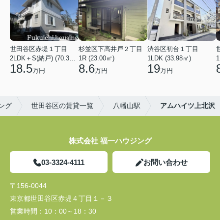
世田谷区赤堤１丁目
杉並区下高井戸２丁目
渋谷区初台１丁目
2LDK＋S(納戸) (70.38㎡)
1R (23.00㎡)
1LDK (33.98㎡)
1
18.5
8.6
19
万円
万円
万円
ング
世田谷区の賃貸一覧
八幡山駅
アムハイツ上北沢
株式会社 福一ハウジング
03-3324-4111
お問い合わせ
〒156-0044
東京都世田谷区赤堤４丁目１－３
営業時間：
10：00～18：30