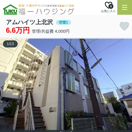
0
お気に入り
アムハイツ上北沢
空室1
6.6万円
管理/共益費 4,000円
1
/
13