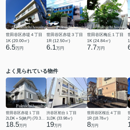
世田谷区赤堤４丁目
世田谷区赤堤３丁目
世田谷区梅丘１丁目
1K (20.00㎡)
1R (12.50㎡)
1K (24.84㎡)
1
6.5
6.1
7.7
万円
万円
万円
よく見られている物件
世田谷区赤堤１丁目
渋谷区初台１丁目
世田谷区桜丘４丁目
2LDK＋S(納戸) (70.38㎡)
1LDK (33.98㎡)
1R (18.78㎡)
2
18.5
19
8
万円
万円
万円