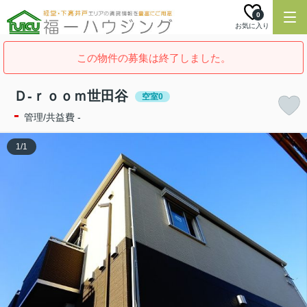
0
お気に入り
この物件の募集は終了しました。
Ｄ-ｒｏｏｍ世田谷
空室0
-
管理/共益費 -
1
/
1