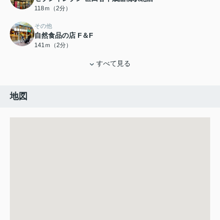
118ｍ（2分）
その他
自然食品の店 F＆F
141ｍ（2分）
すべて見る
地図