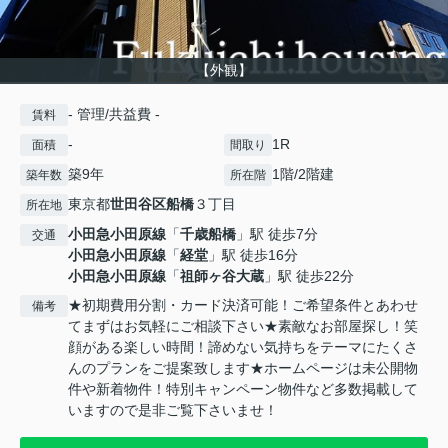
【外観】
- 管理/共益費 -
賃料
-
1R
面積
間取り
築9年
1階/2階建
築年数
所在階
東京都
世田谷区
船橋
３丁目
所在地
小田急小田原線
「
千歳船橋
」駅 徒歩7分
交通
小田急小田原線
「
経堂
」駅 徒歩16分
小田急小田原線
「
祖師ヶ谷大蔵
」駅 徒歩22分
★初期費用分割・カード決済可能！ご希望条件とあわせ
備考
てまずはお気軽にご相談下さい★素敵なお部屋探し！笑
顔がある楽しい時間！諦めない気持ちをテーマにたくさ
んのプランをご提案致します★ホームページは未公開物
件や新着物件！特別キャンペーン物件など多数掲載して
いますので是非ご覧下さいませ！