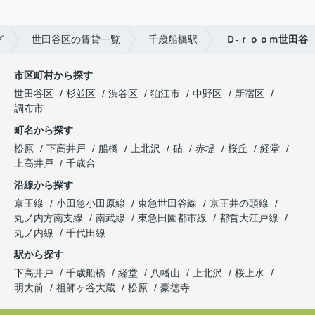
グ
世田谷区の賃貸一覧
千歳船橋駅
Ｄ-ｒｏｏｍ世田谷
市区町村から探す
世田谷区
杉並区
渋谷区
狛江市
中野区
新宿区
調布市
町名から探す
松原
下高井戸
船橋
上北沢
砧
赤堤
桜丘
経堂
上高井戸
千歳台
沿線から探す
京王線
小田急小田原線
東急世田谷線
京王井の頭線
丸ノ内方南支線
南武線
東急田園都市線
都営大江戸線
丸ノ内線
千代田線
駅から探す
下高井戸
千歳船橋
経堂
八幡山
上北沢
桜上水
明大前
祖師ヶ谷大蔵
松原
豪徳寺