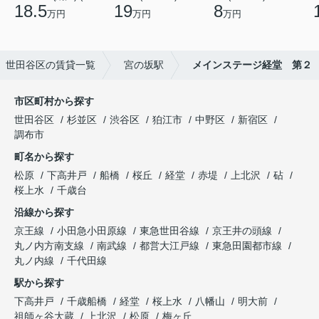
18.5
19
8
万円
万円
万円
世田谷区の賃貸一覧
宮の坂駅
メインステージ経堂 第２
市区町村から探す
世田谷区
杉並区
渋谷区
狛江市
中野区
新宿区
調布市
町名から探す
松原
下高井戸
船橋
桜丘
経堂
赤堤
上北沢
砧
桜上水
千歳台
沿線から探す
京王線
小田急小田原線
東急世田谷線
京王井の頭線
丸ノ内方南支線
南武線
都営大江戸線
東急田園都市線
丸ノ内線
千代田線
駅から探す
下高井戸
千歳船橋
経堂
桜上水
八幡山
明大前
祖師ヶ谷大蔵
上北沢
松原
梅ヶ丘