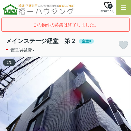
0
お気に入り
この物件の募集は終了しました。
メインステージ経堂 第２
空室0
-
管理/共益費 -
1
/
1