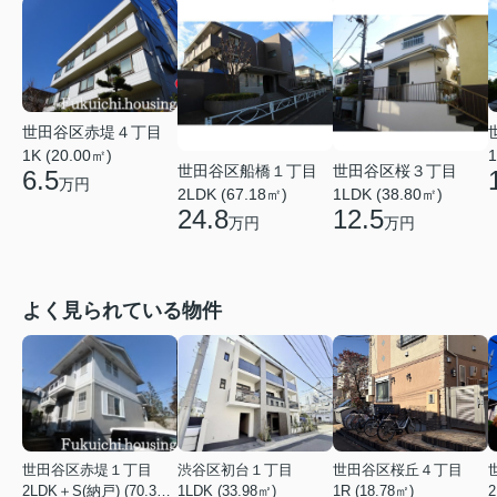
世田谷区赤堤４丁目
1K (20.00㎡)
1
世田谷区桜３丁目
世田谷区船橋１丁目
6.5
万円
1LDK (38.80㎡)
2LDK (67.18㎡)
12.5
24.8
万円
万円
よく見られている物件
世田谷区赤堤１丁目
渋谷区初台１丁目
世田谷区桜丘４丁目
2LDK＋S(納戸) (70.38㎡)
1LDK (33.98㎡)
1R (18.78㎡)
2