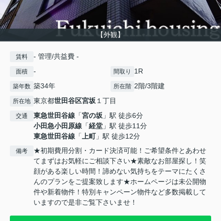
【外観】
- 管理/共益費 -
賃料
-
1R
面積
間取り
築34年
2階/3階建
築年数
所在階
東京都
世田谷区
宮坂
１丁目
所在地
東急世田谷線
「
宮の坂
」駅 徒歩6分
交通
小田急小田原線
「
経堂
」駅 徒歩11分
東急世田谷線
「
上町
」駅 徒歩12分
★初期費用分割・カード決済可能！ご希望条件とあわせ
備考
てまずはお気軽にご相談下さい★素敵なお部屋探し！笑
顔がある楽しい時間！諦めない気持ちをテーマにたくさ
んのプランをご提案致します★ホームページは未公開物
件や新着物件！特別キャンペーン物件など多数掲載して
いますので是非ご覧下さいませ！