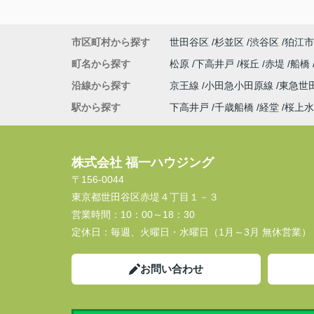
市区町村から探す
世田谷区
杉並区
渋谷区
狛江市
町名から探す
松原
下高井戸
桜丘
赤堤
船橋
沿線から探す
京王線
小田急小田原線
東急世
駅から探す
下高井戸
千歳船橋
経堂
桜上水
株式会社 福一ハウジング
〒156-0044
東京都世田谷区赤堤４丁目１－３
営業時間：
10：00～18：30
定休日：
毎週、火曜日・水曜日（1月～3月 無休営業）
お問い合わせ