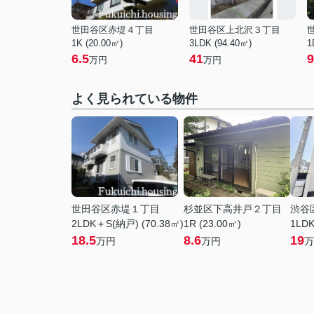
世田谷区赤堤４丁目
世田谷区上北沢３丁目
1K (20.00㎡)
3LDK (94.40㎡)
1
6.5
41
9
万円
万円
よく見られている物件
世田谷区赤堤１丁目
杉並区下高井戸２丁目
渋谷
2LDK＋S(納戸) (70.38㎡)
1R (23.00㎡)
1LDK
18.5
8.6
19
万円
万円
万