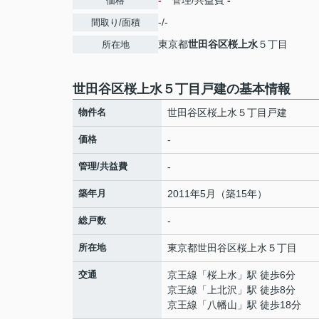
-
管理/共益費
-
価格
-/-
間取り/面積
東京都
世田谷区
桜上水
５丁目
所在地
世田谷区桜上水５丁目戸建の基本情報
物件名
世田谷区桜上水５丁目戸建
価格
-
管理/共益費
-
築年月
2011年5月（築15年）
総戸数
-
所在地
東京都
世田谷区
桜上水
５丁目
交通
京王線
「
桜上水
」駅 徒歩6分
京王線
「
上北沢
」駅 徒歩8分
京王線
「
八幡山
」駅 徒歩18分