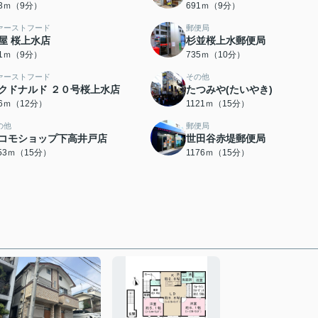
43ｍ（9分）
691ｍ（9分）
ァーストフード
郵便局
屋 桜上水店
杉並桜上水郵便局
01ｍ（9分）
735ｍ（10分）
ァーストフード
その他
クドナルド ２０号桜上水店
たつみや(たいやき)
46ｍ（12分）
1121ｍ（15分）
の他
郵便局
コモショップ下高井戸店
世田谷赤堤郵便局
153ｍ（15分）
1176ｍ（15分）