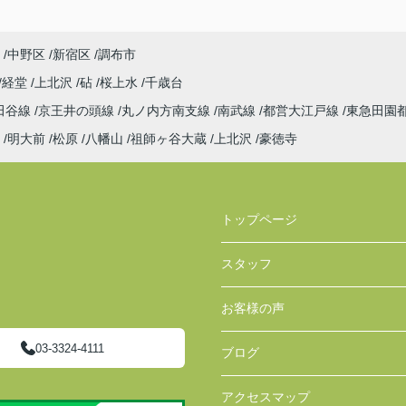
中野区
新宿区
調布市
経堂
上北沢
砧
桜上水
千歳台
田谷線
京王井の頭線
丸ノ内方南支線
南武線
都営大江戸線
東急田園
明大前
松原
八幡山
祖師ヶ谷大蔵
上北沢
豪徳寺
トップページ
スタッフ
お客様の声
03-3324-4111
ブログ
アクセスマップ