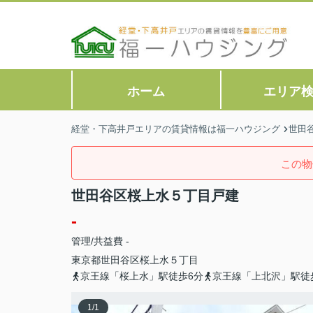
ホーム
エリア
経堂・下高井戸エリアの賃貸情報は福一ハウジング
世田
この物
世田谷区桜上水５丁目戸建
-
管理/共益費 -
東京都
世田谷区
桜上水
５丁目
京王線「桜上水」駅徒歩6分
京王線「上北沢」駅徒
1
/
1