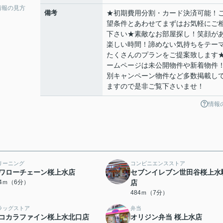
情報の見方
備考
★初期費用分割・カード決済可能！
望条件とあわせてまずはお気軽にご
下さい★素敵なお部屋探し！笑顔が
楽しい時間！諦めない気持ちをテー
たくさんのプランをご提案致します
ームページは未公開物件や新着物件
別キャンペーン物件など多数掲載し
ますので是非ご覧下さいませ！
情報
リーニング
コンビニエンスストア
ワローチェーン桜上水店
セブンイレブン世田谷桜上水
44ｍ（6分）
店
484ｍ（7分）
ラッグストア
弁当
コカラファイン桜上水北口店
オリジン弁当 桜上水店