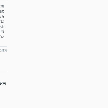
ご希
相談
ある
マに
★ホ
！特
てい
の見方
駅南