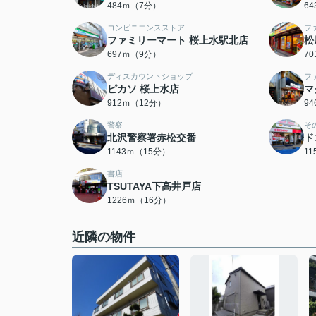
484ｍ（7分）
6
コンビニエンスストア
フ
ファミリーマート 桜上水駅北店
松
697ｍ（9分）
7
ディスカウントショップ
フ
ピカソ 桜上水店
マ
912ｍ（12分）
9
警察
そ
北沢警察署赤松交番
ド
1143ｍ（15分）
1
書店
TSUTAYA下高井戸店
1226ｍ（16分）
近隣の物件