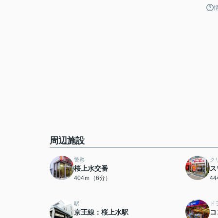
周辺施設
警察
ク
桜上水交番
ス
404ｍ（6分）
4
駅
ド
京王線：桜上水駅
コ