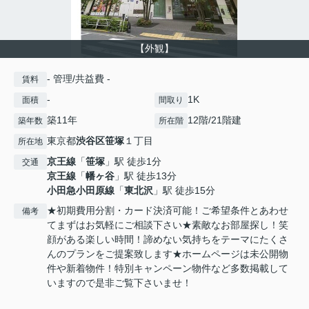
【外観】
- 管理/共益費 -
賃料
-
1K
面積
間取り
築11年
12階/21階建
築年数
所在階
東京都
渋谷区
笹塚
１丁目
所在地
京王線
「
笹塚
」駅 徒歩1分
交通
京王線
「
幡ヶ谷
」駅 徒歩13分
小田急小田原線
「
東北沢
」駅 徒歩15分
★初期費用分割・カード決済可能！ご希望条件とあわせ
備考
てまずはお気軽にご相談下さい★素敵なお部屋探し！笑
顔がある楽しい時間！諦めない気持ちをテーマにたくさ
んのプランをご提案致します★ホームページは未公開物
件や新着物件！特別キャンペーン物件など多数掲載して
いますので是非ご覧下さいませ！