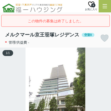
0
お気に入り
この物件の募集は終了しました。
メルクマール京王笹塚レジデンス
空室0
-
管理/共益費 -
1
/
1