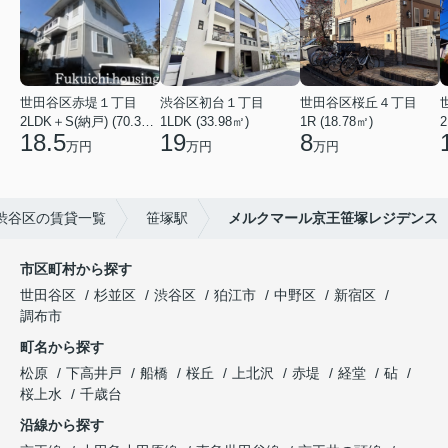
世田谷区赤堤１丁目
渋谷区初台１丁目
世田谷区桜丘４丁目
2LDK＋S(納戸) (70.38㎡)
1LDK (33.98㎡)
1R (18.78㎡)
2
18.5
19
8
万円
万円
万円
渋谷区の賃貸一覧
笹塚駅
メルクマール京王笹塚レジデンス
市区町村から探す
世田谷区
杉並区
渋谷区
狛江市
中野区
新宿区
調布市
町名から探す
松原
下高井戸
船橋
桜丘
上北沢
赤堤
経堂
砧
桜上水
千歳台
沿線から探す