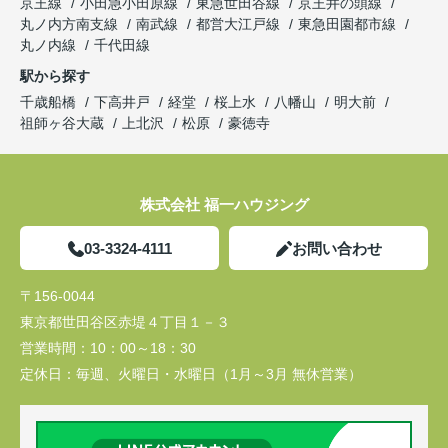
京王線
小田急小田原線
東急世田谷線
京王井の頭線
丸ノ内方南支線
南武線
都営大江戸線
東急田園都市線
丸ノ内線
千代田線
駅から探す
千歳船橋
下高井戸
経堂
桜上水
八幡山
明大前
祖師ヶ谷大蔵
上北沢
松原
豪徳寺
株式会社 福一ハウジング
03-3324-4111
お問い合わせ
〒156-0044
東京都世田谷区赤堤４丁目１－３
営業時間：
10：00～18：30
定休日：
毎週、火曜日・水曜日（1月～3月 無休営業）