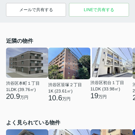
メールで共有する
LINEで共有する
近隣の物件
渋谷区初台１丁目
渋谷区本町１丁目
渋谷区笹塚２丁目
1LDK (33.98㎡)
1LDK (39.76㎡)
2
1K (23.61㎡)
19
20.9
10.6
万円
万円
万円
よく見られている物件