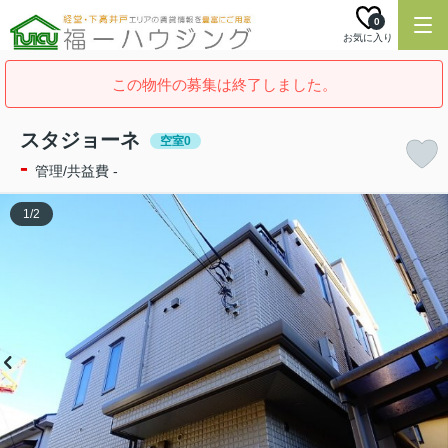
0
お気に入り
この物件の募集は終了しました。
スタジョーネ
空室0
-
管理/共益費 -
1
/
2