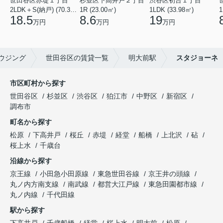
世田谷区赤堤１丁目
杉並区下高井戸２丁目
渋谷区初台１丁目
2LDK＋S(納戸) (70.38㎡)
1R (23.00㎡)
1LDK (33.98㎡)
1
18.5
8.6
19
万円
万円
万円
ウジング
世田谷区の賃貸一覧
明大前駅
スタジョーネ
市区町村から探す
世田谷区
杉並区
渋谷区
狛江市
中野区
新宿区
調布市
町名から探す
松原
下高井戸
桜丘
赤堤
経堂
船橋
上北沢
砧
桜上水
千歳台
沿線から探す
京王線
小田急小田原線
東急世田谷線
京王井の頭線
丸ノ内方南支線
南武線
都営大江戸線
東急田園都市線
丸ノ内線
千代田線
駅から探す