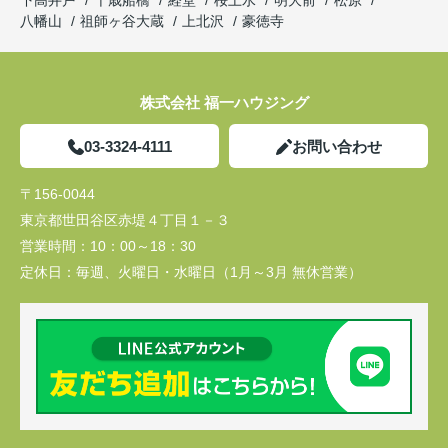
下高井戸
千歳船橋
経堂
桜上水
明大前
松原
八幡山
祖師ヶ谷大蔵
上北沢
豪徳寺
株式会社 福一ハウジング
03-3324-4111
お問い合わせ
〒156-0044
東京都世田谷区赤堤４丁目１－３
営業時間：
10：00～18：30
定休日：
毎週、火曜日・水曜日（1月～3月 無休営業）