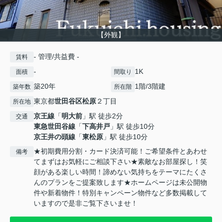
【外観】
- 管理/共益費 -
賃料
-
1K
面積
間取り
築20年
1階/3階建
築年数
所在階
東京都
世田谷区
松原
２丁目
所在地
京王線
「
明大前
」駅 徒歩2分
交通
東急世田谷線
「
下高井戸
」駅 徒歩10分
京王井の頭線
「
東松原
」駅 徒歩10分
★初期費用分割・カード決済可能！ご希望条件とあわせ
備考
てまずはお気軽にご相談下さい★素敵なお部屋探し！笑
顔がある楽しい時間！諦めない気持ちをテーマにたくさ
んのプランをご提案致します★ホームページは未公開物
件や新着物件！特別キャンペーン物件など多数掲載して
いますので是非ご覧下さいませ！