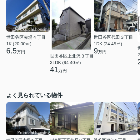
世田谷区赤堤４丁目
世田谷区代田３丁目
1K (20.00㎡)
1DK (24.45㎡)
6.5
9
万円
万円
2
世田谷区上北沢３丁目
3LDK (94.40㎡)
41
万円
よく見られている物件