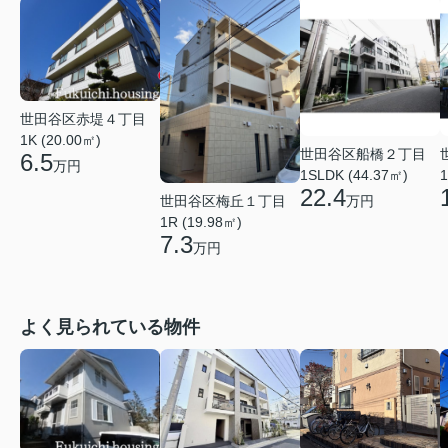
世田谷区赤堤４丁目
1K (20.00㎡)
世田谷区船橋２丁目
6.5
万円
1
1SLDK (44.37㎡)
22.4
世田谷区梅丘１丁目
万円
1R (19.98㎡)
7.3
万円
よく見られている物件