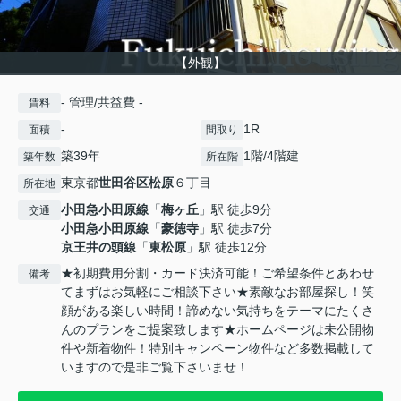
【外観】
- 管理/共益費 -
賃料
-
1R
面積
間取り
築39年
1階/4階建
築年数
所在階
東京都
世田谷区
松原
６丁目
所在地
小田急小田原線
「
梅ヶ丘
」駅 徒歩9分
交通
小田急小田原線
「
豪徳寺
」駅 徒歩7分
京王井の頭線
「
東松原
」駅 徒歩12分
★初期費用分割・カード決済可能！ご希望条件とあわせ
備考
てまずはお気軽にご相談下さい★素敵なお部屋探し！笑
顔がある楽しい時間！諦めない気持ちをテーマにたくさ
んのプランをご提案致します★ホームページは未公開物
件や新着物件！特別キャンペーン物件など多数掲載して
いますので是非ご覧下さいませ！