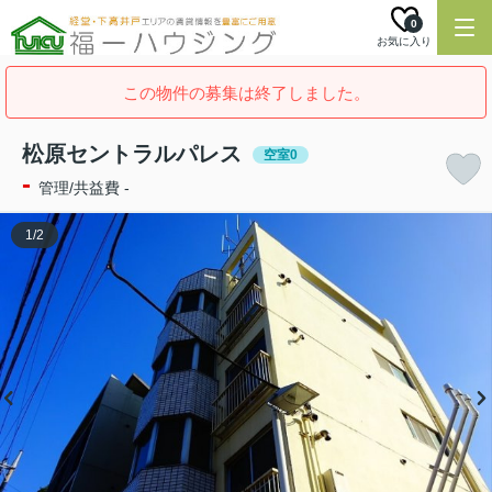
0
お気に入り
この物件の募集は終了しました。
松原セントラルパレス
空室0
-
管理/共益費 -
1
/
2