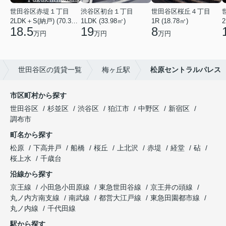
世田谷区赤堤１丁目
渋谷区初台１丁目
世田谷区桜丘４丁目
2LDK＋S(納戸) (70.38㎡)
1LDK (33.98㎡)
1R (18.78㎡)
2
18.5
19
8
万円
万円
万円
世田谷区の賃貸一覧
梅ヶ丘駅
松原セントラルパレス
市区町村から探す
世田谷区
杉並区
渋谷区
狛江市
中野区
新宿区
調布市
町名から探す
松原
下高井戸
船橋
桜丘
上北沢
赤堤
経堂
砧
桜上水
千歳台
沿線から探す
京王線
小田急小田原線
東急世田谷線
京王井の頭線
丸ノ内方南支線
南武線
都営大江戸線
東急田園都市線
丸ノ内線
千代田線
駅から探す