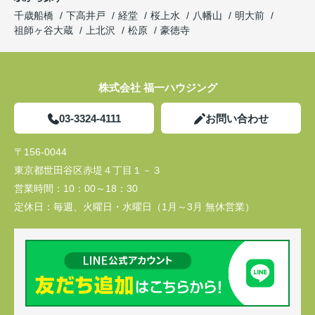
千歳船橋
下高井戸
経堂
桜上水
八幡山
明大前
祖師ヶ谷大蔵
上北沢
松原
豪徳寺
株式会社 福一ハウジング
03-3324-4111
お問い合わせ
〒156-0044
東京都世田谷区赤堤４丁目１－３
営業時間：
10：00～18：30
定休日：
毎週、火曜日・水曜日（1月～3月 無休営業）