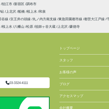
狛江市
新宿区
調布市
砧
上北沢
船橋
桜上水
和泉
田谷線
京王井の頭線
丸ノ内方南支線
東急田園都市線
都営大江戸線
桜上水
八幡山
松原
祖師ヶ谷大蔵
上北沢
豪徳寺
トップページ
スタッフ
お客様の声
03-3324-4111
ブログ
アクセスマップ
会社概要