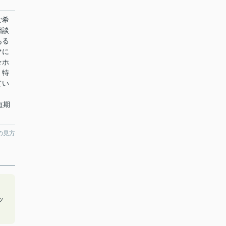
ご希
相談
ある
マに
★ホ
！特
てい
短期
の見方
ッ