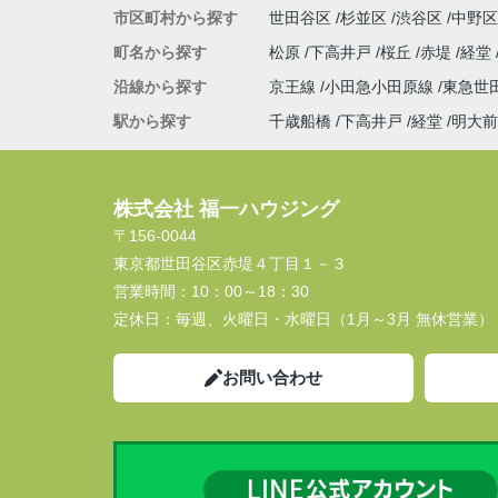
市区町村から探す
世田谷区
杉並区
渋谷区
中野区
町名から探す
松原
下高井戸
桜丘
赤堤
経堂
沿線から探す
京王線
小田急小田原線
東急世
駅から探す
千歳船橋
下高井戸
経堂
明大前
株式会社 福一ハウジング
〒156-0044
東京都世田谷区赤堤４丁目１－３
営業時間：
10：00～18：30
定休日：
毎週、火曜日・水曜日（1月～3月 無休営業）
お問い合わせ