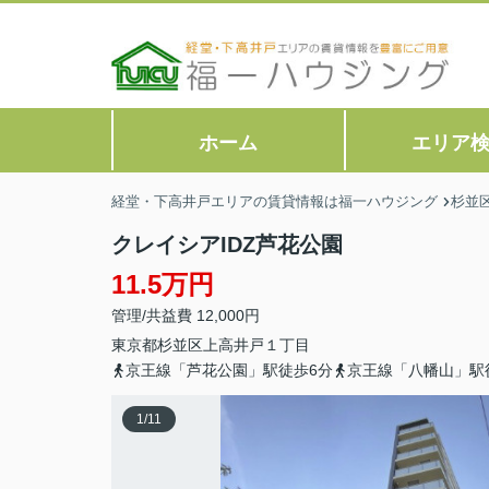
ホーム
エリア
経堂・下高井戸エリアの賃貸情報は福一ハウジング
杉並
クレイシアIDZ芦花公園
11.5万円
管理/共益費 12,000円
東京都
杉並区
上高井戸
１丁目
京王線「芦花公園」駅徒歩6分
京王線「八幡山」駅
1
/
11