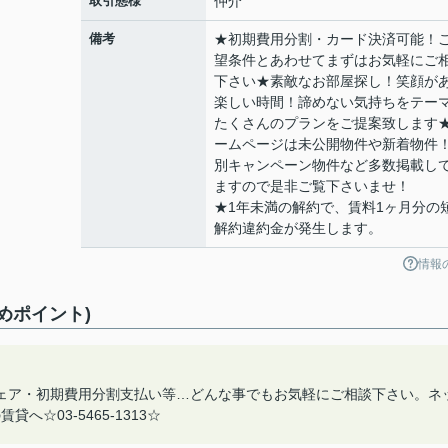
取引態様
仲介
備考
★初期費用分割・カード決済可能！
望条件とあわせてまずはお気軽にご
下さい★素敵なお部屋探し！笑顔が
楽しい時間！諦めない気持ちをテー
たくさんのプランをご提案致します
ームページは未公開物件や新着物件
別キャンペーン物件など多数掲載し
ますので是非ご覧下さいませ！
★1年未満の解約で、賃料1ヶ月分の
解約違約金が発生します。
情報
めポイント)
ェア・初期費用分割支払い等…どんな事でもお気軽にご相談下さい。ネ
☆03-5465-1313☆