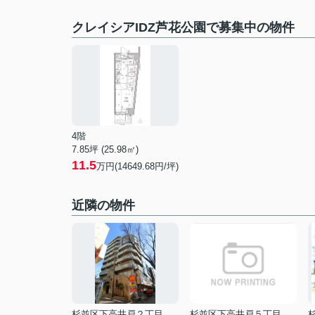
クレイシアIDZ芦花公園で募集中の物件
4階
7.85坪 (25.98㎡)
11.5
万円(14649.68円/坪)
近隣の物件
杉並区下高井戸２丁目
杉並区下高井戸５丁目