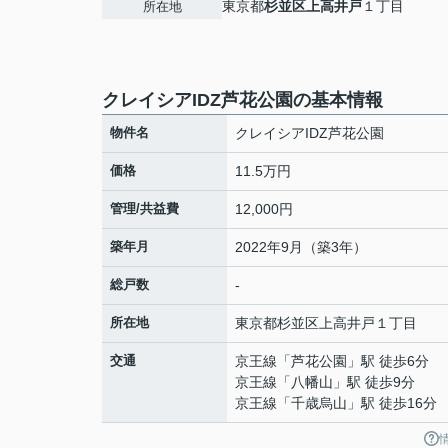
東京都
杉並区
上高井戸
１丁目
所在地
クレイシアIDZ芦花公園の基本情報
物件名
クレイシアIDZ芦花公園
価格
11.5万円
管理/共益費
12,000円
築年月
2022年9月（築3年）
総戸数
-
所在地
東京都
杉並区
上高井戸
１丁目
交通
京王線
「
芦花公園
」駅 徒歩6分
京王線
「
八幡山
」駅 徒歩9分
京王線
「
千歳烏山
」駅 徒歩16分