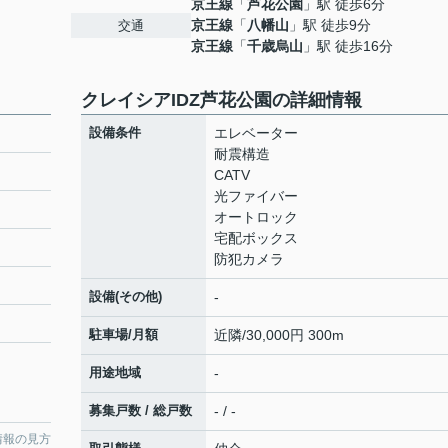
京王線
「
芦花公園
」駅 徒歩6分
京王線
「
八幡山
」駅 徒歩9分
交通
京王線
「
千歳烏山
」駅 徒歩16分
クレイシアIDZ芦花公園の詳細情報
設備条件
エレベーター
耐震構造
CATV
光ファイバー
オートロック
宅配ボックス
防犯カメラ
設備(その他)
-
駐車場/月額
近隣/30,000円 300m
用途地域
-
募集戸数 / 総戸数
- / -
情報の見方