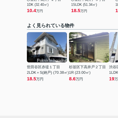
1DK (32.40㎡)
1SLDK (51.34㎡)
1
10.4
18.5
1
万円
万円
よく見られている物件
世田谷区赤堤１丁目
杉並区下高井戸２丁目
渋谷
2LDK＋S(納戸) (70.38㎡)
1R (23.00㎡)
1LDK
18.5
8.6
19
万円
万円
万