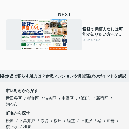
NEXT
賃貸で保証人なしは可
能か知りたい方へ？ア
パート契約や家賃保証
2026.07.03
人の仕組みを解説
田谷赤堤で暮らす魅力は？赤堤マンションや賃貸選びのポイントを解説
市区町村から探す
世田谷区
杉並区
渋谷区
中野区
狛江市
新宿区
調布市
町名から探す
松原
下高井戸
赤堤
桜丘
経堂
上北沢
砧
船橋
桜上水
和泉