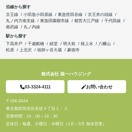
沿線から探す
京王線
小田急小田原線
東急世田谷線
京王井の頭線
丸ノ内方南支線
東急田園都市線
都営大江戸線
千代田線
南武線
丸ノ内線
駅から探す
下高井戸
千歳船橋
経堂
明大前
桜上水
八幡山
松原
上北沢
祖師ヶ谷大蔵
豪徳寺
株式会社 福一ハウジング
03-3324-4111
お問い合わせ
〒156-0044
東京都世田谷区赤堤４丁目１－３
営業時間：
10：00～18：30
定休日：
毎週、火曜日・水曜日（1月～3月 無休営業）