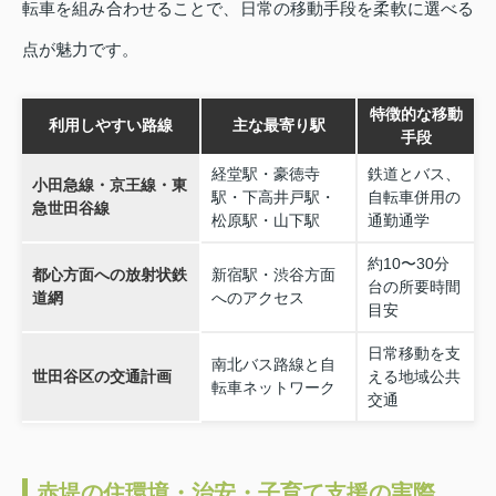
転車を組み合わせることで、日常の移動手段を柔軟に選べる
点が魅力です。
特徴的な移動
利用しやすい路線
主な最寄り駅
手段
経堂駅・豪徳寺
鉄道とバス、
小田急線・京王線・東
駅・下高井戸駅・
自転車併用の
急世田谷線
松原駅・山下駅
通勤通学
約10〜30分
都心方面への放射状鉄
新宿駅・渋谷方面
台の所要時間
道網
へのアクセス
目安
日常移動を支
南北バス路線と自
世田谷区の交通計画
える地域公共
転車ネットワーク
交通
赤堤の住環境・治安・子育て支援の実際