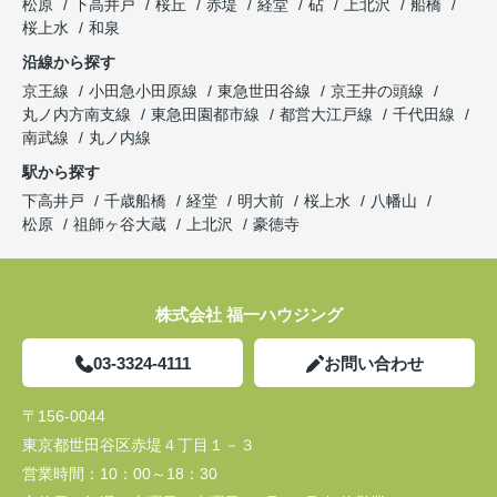
松原
下高井戸
桜丘
赤堤
経堂
砧
上北沢
船橋
桜上水
和泉
沿線から探す
京王線
小田急小田原線
東急世田谷線
京王井の頭線
丸ノ内方南支線
東急田園都市線
都営大江戸線
千代田線
南武線
丸ノ内線
駅から探す
下高井戸
千歳船橋
経堂
明大前
桜上水
八幡山
松原
祖師ヶ谷大蔵
上北沢
豪徳寺
株式会社 福一ハウジング
03-3324-4111
お問い合わせ
〒156-0044
東京都世田谷区赤堤４丁目１－３
営業時間：
10：00～18：30