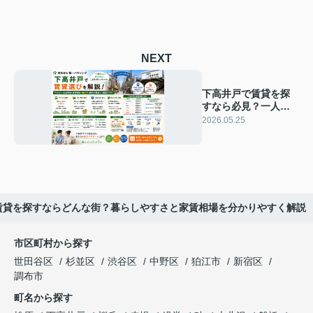
NEXT
下高井戸で賃貸を探
すなら必見？一人暮
らしやカップル向け
2026.05.25
物件選びのコツを解
説
賃貸を探すならどんな街？暮らしやすさと家賃相場を分かりやすく解説
市区町村から探す
世田谷区
杉並区
渋谷区
中野区
狛江市
新宿区
調布市
町名から探す