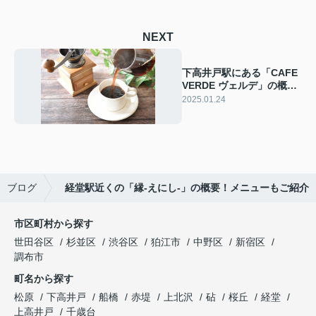
NEXT
下高井戸駅にある「CAFE
VERDE ヴェルデ」の概
要！メニューもご紹介
2025.01.24
ブログ
経堂駅近くの「縁‐えにし‐」の概要！メニューもご紹介
市区町村から探す
世田谷区
杉並区
渋谷区
狛江市
中野区
新宿区
調布市
町名から探す
松原
下高井戸
船橋
赤堤
上北沢
砧
桜丘
経堂
上高井戸
千歳台