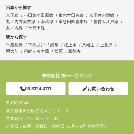
沿線から探す
京王線
小田急小田原線
東急世田谷線
京王井の頭線
丸ノ内方南支線
南武線
東急田園都市線
都営大江戸線
丸ノ内線
千代田線
駅から探す
千歳船橋
下高井戸
経堂
桜上水
八幡山
上北沢
明大前
祖師ヶ谷大蔵
松原
豪徳寺
株式会社 福一ハウジング
03-3324-4111
お問い合わせ
〒156-0044
東京都世田谷区赤堤４丁目１－３
営業時間：
10：00～18：30
定休日：
毎週、火曜日・水曜日（1月～3月 無休営業）