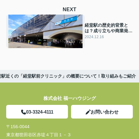
NEXT
経堂駅の歴史的背景と
は？成り立ちや商業発展
についても解説
2024.12.16
堂駅近くの「経堂駅前クリニック」の概要について！取り組みもご紹介
株式会社 福一ハウジング
03-3324-4111
お問い合わせ
〒156-0044
東京都世田谷区赤堤４丁目１－３