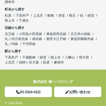
調布市
町名から探す
松原
下高井戸
上北沢
船橋
赤堤
桜丘
砧
経堂
桜上水
千歳台
沿線から探す
京王線
小田急小田原線
東急世田谷線
京王井の頭線
丸ノ内方南支線
南武線
都営大江戸線
東急田園都市線
丸ノ内線
千代田線
駅から探す
下高井戸
千歳船橋
経堂
桜上水
八幡山
明大前
上北沢
祖師ヶ谷大蔵
松原
豪徳寺
株式会社 福一ハウジング
03-3324-4111
お問い合わせ
〒156-0044