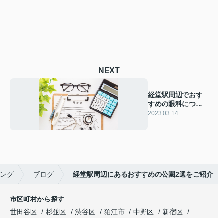
NEXT
経堂駅周辺でおす
すめの眼科につい
てご紹介
2023.03.14
ング
ブログ
経堂駅周辺にあるおすすめの公園2選をご紹介
市区町村から探す
世田谷区
杉並区
渋谷区
狛江市
中野区
新宿区